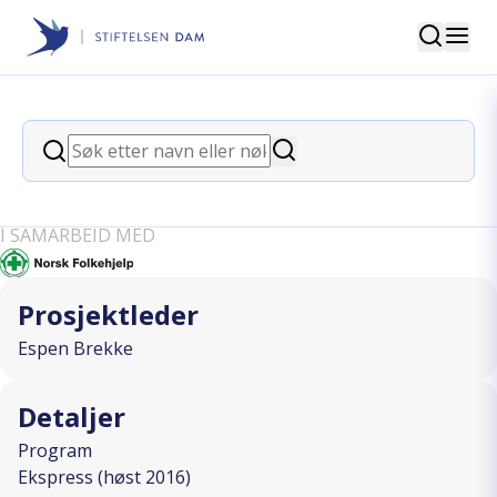
Søk
Stiftelsen Dam
back
Søk
Medisink utstyr pasientoppdrag i
Søk
terreng
I SAMARBEID MED
Prosjektleder
Espen Brekke
Detaljer
Program
Ekspress (høst 2016)