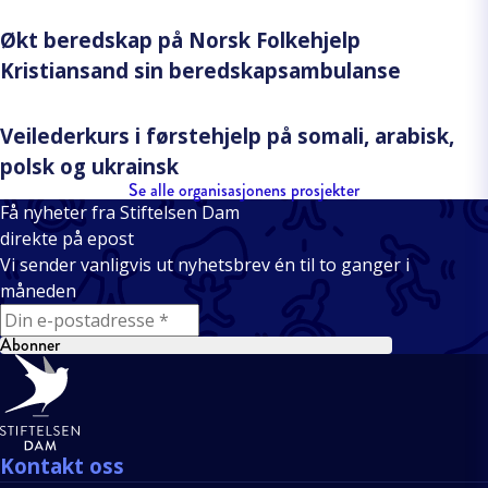
Økt beredskap på Norsk Folkehjelp
Kristiansand sin beredskapsambulanse
Veilederkurs i førstehjelp på somali, arabisk,
polsk og ukrainsk
Se alle organisasjonens prosjekter
Få nyheter fra Stiftelsen Dam
direkte på epost
Vi sender vanligvis ut nyhetsbrev én til to ganger i
måneden
E-mail
Abonner
Bunntekst
Kontakt oss