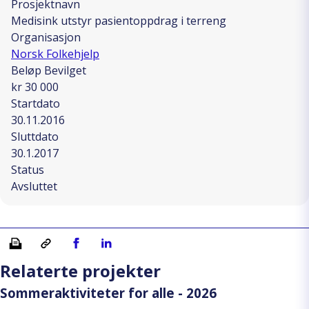
Prosjektnavn
Medisink utstyr pasientoppdrag i terreng
Organisasjon
Norsk Folkehjelp
Beløp Bevilget
kr 30 000
Startdato
30.11.2016
Sluttdato
30.1.2017
Status
Avsluttet
Skriv ut
Kopiera länk
Del på Facebook
Del på Linkedin
Relaterte projekter
Sommeraktiviteter for alle - 2026