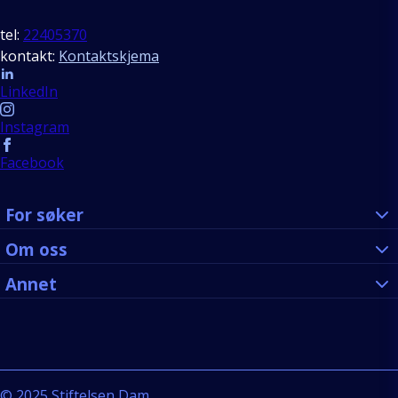
tel:
22405370
kontakt:
Kontaktskjema
Follow us
LinkedIn
Instagram
Facebook
For søker
Om oss
Annet
©
2025
Stiftelsen Dam