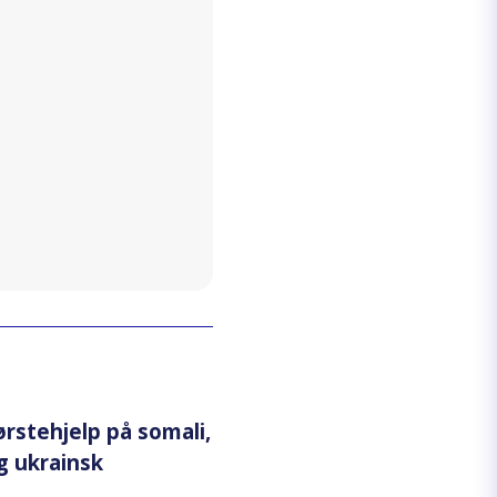
ørstehjelp på somali,
g ukrainsk