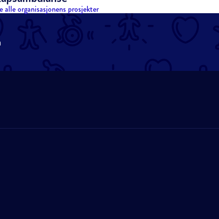
e alle organisasjonens prosjekter
n