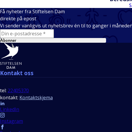
S
Få nyheter fra Stiftelsen Dam
direkte på epost
Vi sender vanligvis ut nyhetsbrev én til to ganger i månede
E-mail
Abonner
Bunntekst
Kontakt oss
tel:
22405370
kontakt:
Kontaktskjema
Follow us
LinkedIn
Instagram