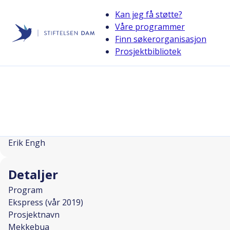
Kan jeg få støtte?
Våre programmer
Finn søkerorganisasjon
Stiftelsen Dam
Prosjektbibliotek
back
Mekkebua
I SAMARBEID MED
Prosjektleder
Erik Engh
Detaljer
Program
Ekspress (vår 2019)
Prosjektnavn
Mekkebua