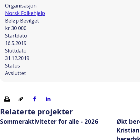
Organisasjon
Norsk Folkehjelp
Beløp Bevilget
kr 30 000
Startdato
16.5.2019
Sluttdato
31.12.2019
Status
Avsluttet
Skriv ut
Kopiera länk
Del på Facebook
Del på Linkedin
Relaterte projekter
Sommeraktiviteter for alle - 2026
Økt ber
Kristia
bereds