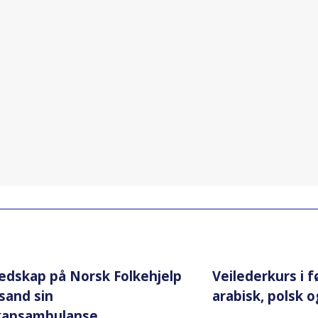
edskap på Norsk Folkehjelp
Veilederkurs i f
nsand sin
arabisk, polsk o
kapsambulanse