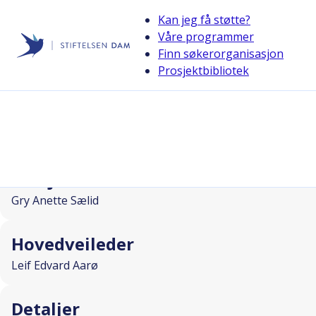
Kan jeg få støtte?
Våre programmer
Finn søkerorganisasjon
Stiftelsen Dam
Prosjektbibliotek
back
Tankekraft
I SAMARBEID MED
Prosjektleder
Gry Anette Sælid
Hovedveileder
Leif Edvard Aarø
Detaljer