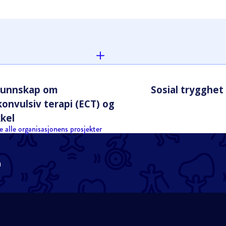
kunnskap om
Sosial trygghet 
konvulsiv terapi (ECT) og
kkel
e alle organisasjonens prosjekter
n