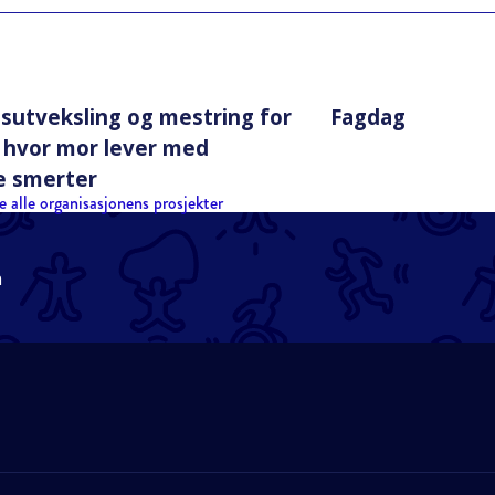
gsutveksling og mestring for
Fagdag
r hvor mor lever med
e smerter
e alle organisasjonens prosjekter
n