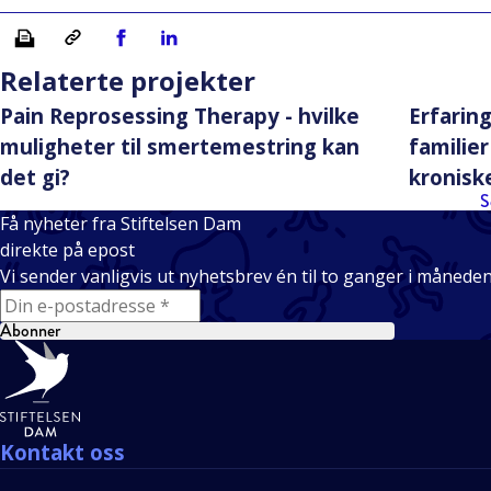
Skriv ut
Kopiera länk
Del på Facebook
Del på Linkedin
Relaterte projekter
Pain Reprosessing Therapy - hvilke
Erfarin
muligheter til smertemestring kan
familie
det gi?
kronisk
S
Få nyheter fra Stiftelsen Dam
direkte på epost
Vi sender vanligvis ut nyhetsbrev én til to ganger i månede
E-mail
Abonner
Bunntekst
Kontakt oss