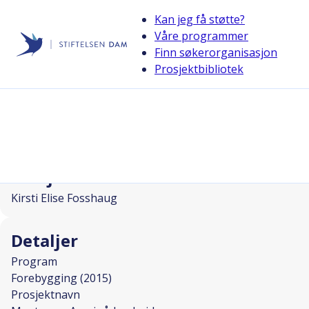
Kan jeg få støtte?
Våre programmer
Finn søkerorganisasjon
Stiftelsen Dam
Prosjektbibliotek
back
Mentor og App i rådsarbeid
I SAMARBEID MED
Prosjektleder
Kirsti Elise Fosshaug
Detaljer
Program
Forebygging (2015)
Prosjektnavn