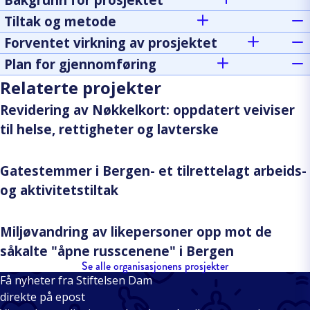
Tiltak og metode
Forventet virkning av prosjektet
Plan for gjennomføring
Relaterte projekter
Revidering av Nøkkelkort: oppdatert veiviser
til helse, rettigheter og lavterske
Gatestemmer i Bergen- et tilrettelagt arbeids-
og aktivitetstiltak
Miljøvandring av likepersoner opp mot de
såkalte "åpne russcenene" i Bergen
Se alle organisasjonens prosjekter
Få nyheter fra Stiftelsen Dam
direkte på epost