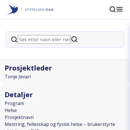
Søk
Stiftelsen Dam
back
Søk
Mestring, fellesskap og fysisk helse –
Søk
brukerstyrte aktiviteter i FHR
Prosjektleder
Tonje Jevari
Detaljer
Program
Helse
Prosjektnavn
Mestring, fellesskap og fysisk helse – brukerstyrte