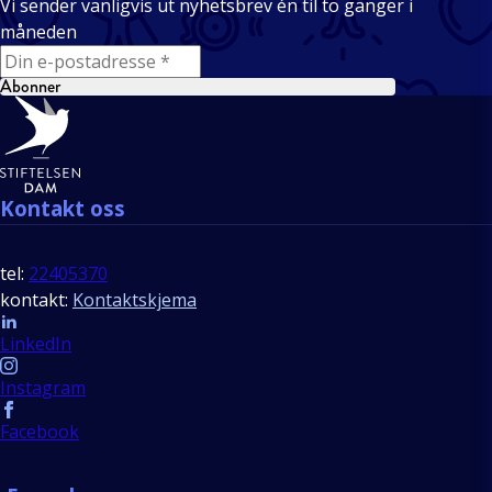
Vi sender vanligvis ut nyhetsbrev én til to ganger i
måneden
E-mail
Abonner
Bunntekst
Kontakt oss
tel:
22405370
kontakt:
Kontaktskjema
Follow us
LinkedIn
Instagram
Facebook