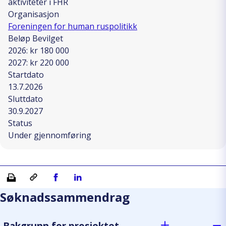
aktiviteter i FHR
Organisasjon
Foreningen for human ruspolitikk
Beløp Bevilget
2026: kr 180 000
2027: kr 220 000
Startdato
13.7.2026
Sluttdato
30.9.2027
Status
Under gjennomføring
Skriv ut
Kopiera länk
Del på Facebook
Del på Linkedin
Søknadssammendrag
Bakgrunn for prosjektet