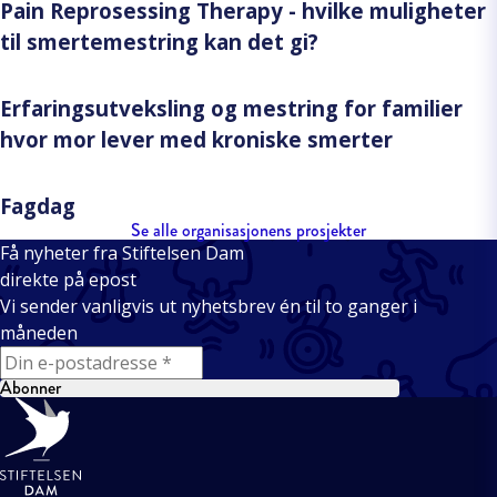
Pain Reprosessing Therapy - hvilke muligheter
til smertemestring kan det gi?
Erfaringsutveksling og mestring for familier
hvor mor lever med kroniske smerter
Fagdag
Se alle organisasjonens prosjekter
Få nyheter fra Stiftelsen Dam
direkte på epost
Vi sender vanligvis ut nyhetsbrev én til to ganger i
måneden
E-mail
Abonner
Bunntekst