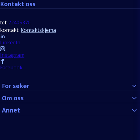
Kontakt oss
tel:
22405370
kontakt:
Kontaktskjema
Follow us
LinkedIn
Instagram
Facebook
For søker
Om oss
Annet