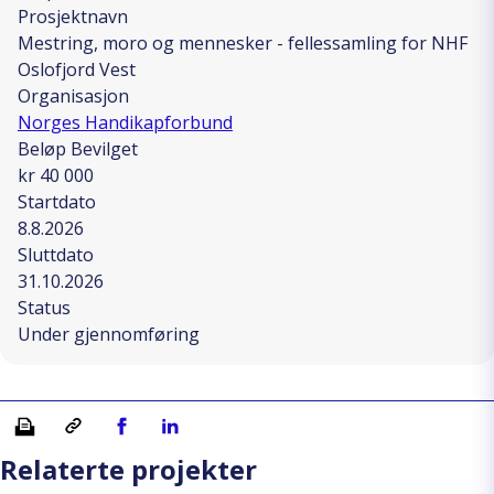
Prosjektnavn
Mestring, moro og mennesker - fellessamling for NHF
Oslofjord Vest
Organisasjon
Norges Handikapforbund
Beløp Bevilget
kr 40 000
Startdato
8.8.2026
Sluttdato
31.10.2026
Status
Under gjennomføring
Skriv ut
Kopiera länk
Del på Facebook
Del på Linkedin
Relaterte projekter