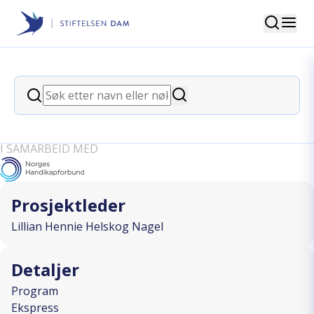
Søk
Stiftelsen Dam
back
Søk
Mestring, moro og mennesker -
Søk
fellessamling for NHF Oslofjord Vest
I SAMARBEID MED
Prosjektleder
Lillian Hennie Helskog Nagel
Detaljer
Program
Ekspress