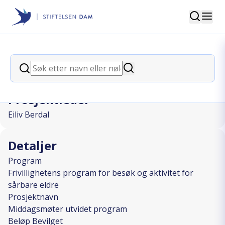
Søk
Stiftelsen Dam
back
Søk
Middagsmøter utvidet program
Søk
Prosjektleder
Eiliv Berdal
Detaljer
Program
Frivillighetens program for besøk og aktivitet for
sårbare eldre
Prosjektnavn
Middagsmøter utvidet program
Beløp Bevilget