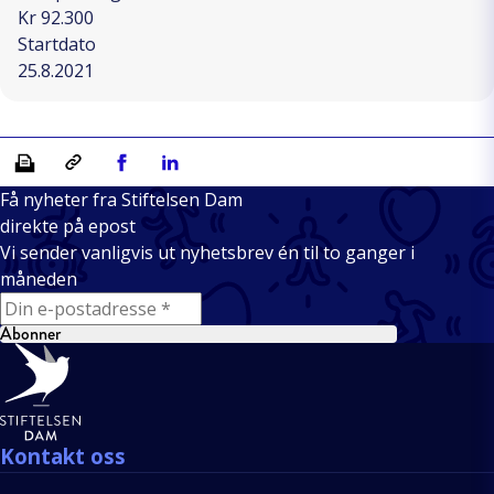
Kr 92.300
Startdato
25.8.2021
Skriv ut
Kopiera länk
Del på Facebook
Del på Linkedin
Få nyheter fra Stiftelsen Dam
direkte på epost
Vi sender vanligvis ut nyhetsbrev én til to ganger i
måneden
E-mail
Abonner
Bunntekst
Kontakt oss