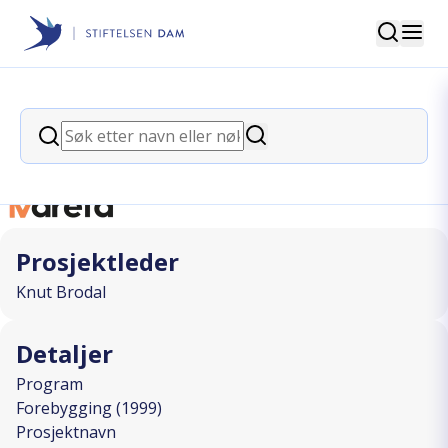
Søk
Stiftelsen Dam
back
Søk
Miljøarbeidere
Søk
I SAMARBEID MED
Prosjektleder
Knut Brodal
Detaljer
Program
Forebygging (1999)
Prosjektnavn