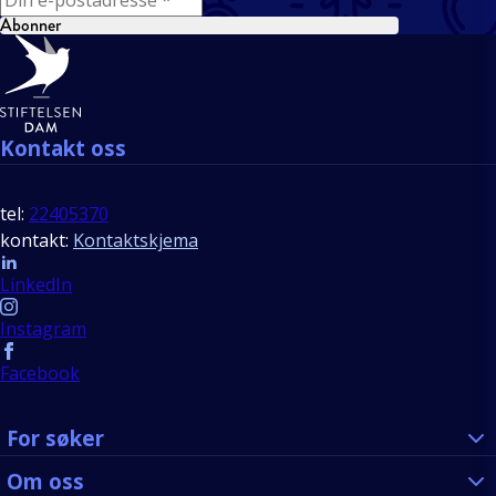
Abonner
Bunntekst
Kontakt oss
tel:
22405370
kontakt:
Kontaktskjema
Follow us
LinkedIn
Instagram
Facebook
For søker
Om oss