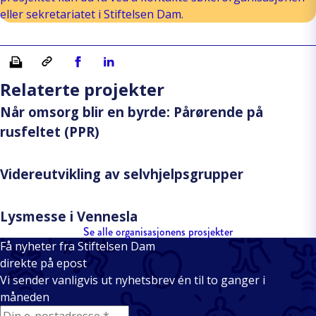
eller sekretariatet i Stiftelsen Dam.
Skriv ut
Kopiera länk
Del på Facebook
Del på Linkedin
Relaterte projekter
Når omsorg blir en byrde: Pårørende på
rusfeltet (PPR)
Videreutvikling av selvhjelpsgrupper
Lysmesse i Vennesla
Se alle organisasjonens prosjekter
Få nyheter fra Stiftelsen Dam
direkte på epost
Vi sender vanligvis ut nyhetsbrev én til to ganger i
måneden
E-mail