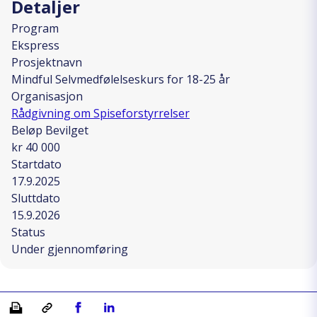
Detaljer
Program
Ekspress
Prosjektnavn
Mindful Selvmedfølelseskurs for 18-25 år
Organisasjon
Rådgivning om Spiseforstyrrelser
Beløp Bevilget
kr 40 000
Startdato
17.9.2025
Sluttdato
15.9.2026
Status
Under gjennomføring
Skriv ut
Kopiera länk
Del på Facebook
Del på Linkedin