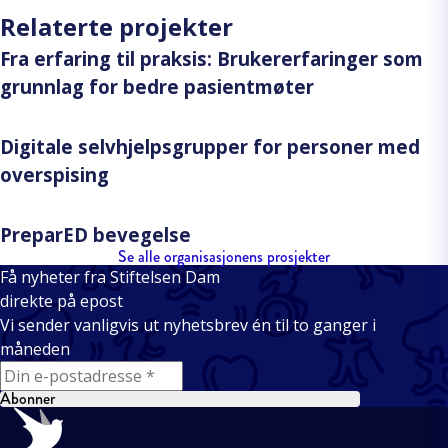
Relaterte projekter
Fra erfaring til praksis: Brukererfaringer som
grunnlag for bedre pasientmøter
Digitale selvhjelpsgrupper for personer med
overspising
PreparED bevegelse
Se alle organisasjonens prosjekter
Få nyheter fra Stiftelsen Dam
direkte på epost
Vi sender vanligvis ut nyhetsbrev én til to ganger i
måneden
E-mail
Abonner
Bunntekst