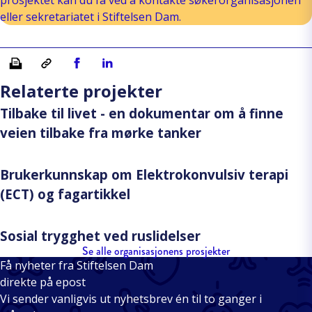
eller sekretariatet i Stiftelsen Dam.
Skriv ut
Kopiera länk
Del på Facebook
Del på Linkedin
Relaterte projekter
Tilbake til livet - en dokumentar om å finne
veien tilbake fra mørke tanker
Brukerkunnskap om Elektrokonvulsiv terapi
(ECT) og fagartikkel
Sosial trygghet ved ruslidelser
Se alle organisasjonens prosjekter
Få nyheter fra Stiftelsen Dam
direkte på epost
Vi sender vanligvis ut nyhetsbrev én til to ganger i