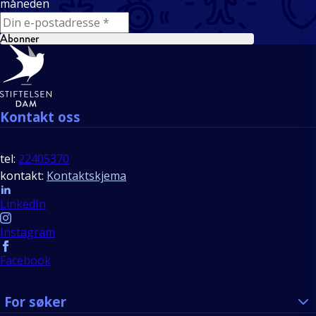
måneden
E-mail
Abonner
Bunntekst
Kontakt oss
tel:
22405370
kontakt:
Kontaktskjema
Follow us
LinkedIn
Instagram
Facebook
For søker