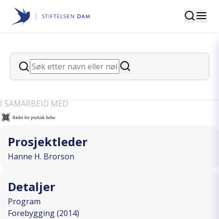
Søk
Stiftelsen Dam
back
Søk
Mindre tankevirus, mer
Søk
hverdagsglede!
I SAMARBEID MED
Prosjektleder
Hanne H. Brorson
Detaljer
Program
Forebygging (2014)