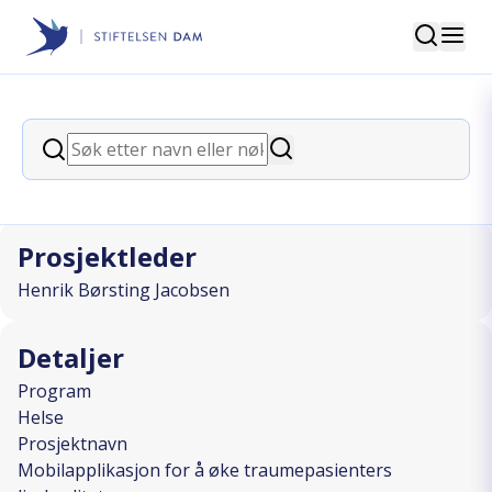
Søk
Stiftelsen Dam
back
Søk
Mobilapplikasjon for å øke
Søk
traumepasienters livskvalitet
Prosjektleder
Henrik Børsting Jacobsen
Detaljer
Program
Helse
Prosjektnavn
Mobilapplikasjon for å øke traumepasienters