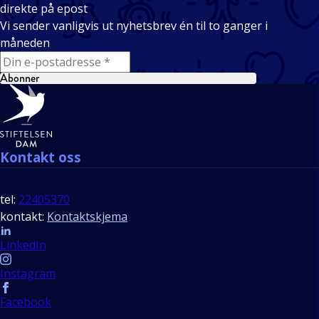
direkte på epost
Vi sender vanligvis ut nyhetsbrev én til to ganger i
måneden
E-mail
Abonner
Bunntekst
Kontakt oss
tel:
22405370
kontakt:
Kontaktskjema
Follow us
LinkedIn
Instagram
Facebook