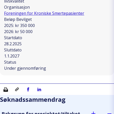
livskvalitet
Organisasjon
Foreningen for Kroniske Smertepasienter
Beløp Bevilget
2025: kr 350 000
2026: kr 50 000
Startdato
28.2.2025
Sluttdato
1.1.2027
Status
Under gjennomføring
Skriv ut
Kopiera länk
Del på Facebook
Del på Linkedin
Søknadssammendrag
Bakgrunn for prosjektet/tiltaket