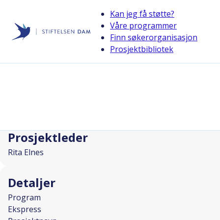
Kan jeg få støtte?
Våre programmer
Finn søkerorganisasjon
Stiftelsen Dam
Prosjektbibliotek
back
MS-konferanse region øst
I SAMARBEID MED
Prosjektleder
Rita Elnes
Detaljer
Program
Ekspress