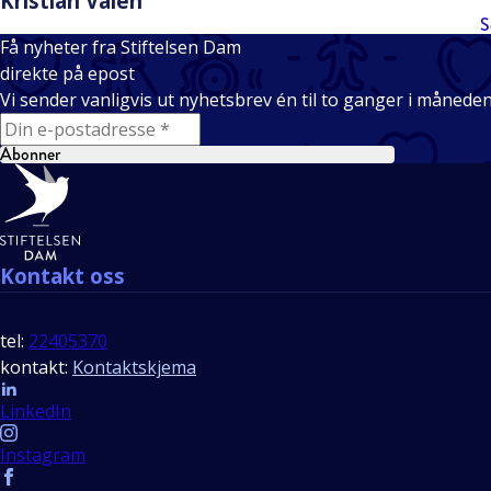
Kristian Valen
S
Få nyheter fra Stiftelsen Dam
direkte på epost
Vi sender vanligvis ut nyhetsbrev én til to ganger i månede
E-mail
Abonner
Bunntekst
Kontakt oss
tel:
22405370
kontakt:
Kontaktskjema
Follow us
LinkedIn
Instagram