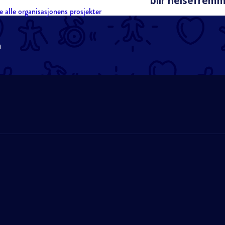
blir helsefrem
e alle organisasjonens prosjekter
n