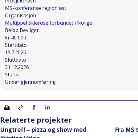
Prosjektnavn
MS-konferanse region øst
Organisasjon
Multippel Sklerose forbundet i Norge
Beløp Bevilget
kr 40 000
Startdato
15.7.2026
Sluttdato
31.12.2026
Status
Under gjennomføring
Skriv ut
Kopiera länk
Del på Facebook
Del på Linkedin
Relaterte projekter
Ungtreff – pizza og show med
Fra MS 