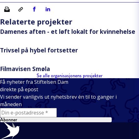
Skriv ut
Kopiera länk
Del på Facebook
Del på Linkedin
Relaterte projekter
Damenes aften - et løft lokalt for kvinnehelse
Trivsel på hybel fortsetter
Filmavisen Smøla
Se alle organisasjonens prosjekter
Få nyheter fra Stiftelsen Dam
direkte på epost
Vi sender vanligvis ut nyhetsbrev én til to ganger i
måneden
E-mail
Abonner
Bunntekst