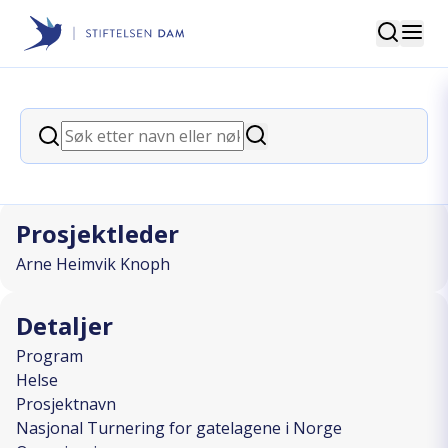
Søk
Stiftelsen Dam
back
Søk
Nasjonal Turnering for gatelagene i
Søk
Norge
Prosjektleder
Arne Heimvik Knoph
Detaljer
Program
Helse
Prosjektnavn
Nasjonal Turnering for gatelagene i Norge