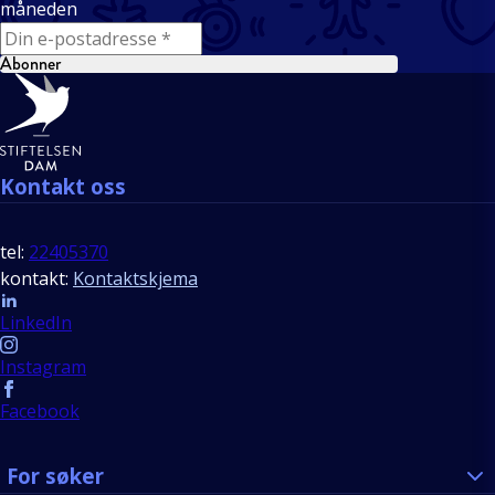
måneden
E-mail
Abonner
Bunntekst
Kontakt oss
tel:
22405370
kontakt:
Kontaktskjema
Follow us
LinkedIn
Instagram
Facebook
For søker