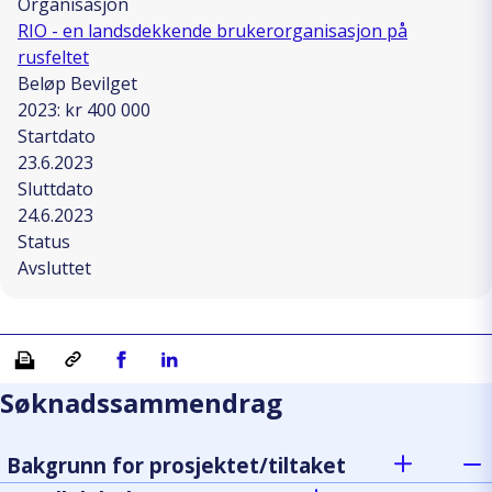
Organisasjon
RIO - en landsdekkende brukerorganisasjon på
rusfeltet
Beløp Bevilget
2023: kr 400 000
Startdato
23.6.2023
Sluttdato
24.6.2023
Status
Avsluttet
Skriv ut
Kopiera länk
Del på Facebook
Del på Linkedin
Søknadssammendrag
Bakgrunn for prosjektet/tiltaket