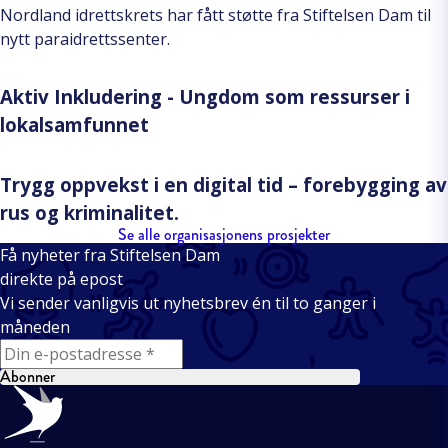
Nordland idrettskrets har fått støtte fra Stiftelsen Dam til
nytt paraidrettssenter.
Aktiv Inkludering - Ungdom som ressurser i
lokalsamfunnet
Trygg oppvekst i en digital tid – forebygging av
rus og kriminalitet.
Se alle organisasjonens prosjekter
Få nyheter fra Stiftelsen Dam
direkte på epost
Vi sender vanligvis ut nyhetsbrev én til to ganger i
måneden
E-mail
Abonner
Bunntekst