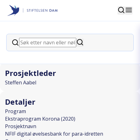
Søk
Stiftelsen Dam
back
Søk
NFIF digital øvelsesbank for para-
Søk
idretten
Prosjektleder
Steffen Aabel
Detaljer
Program
Ekstraprogram Korona (2020)
Prosjektnavn
NFIF digital øvelsesbank for para-idretten