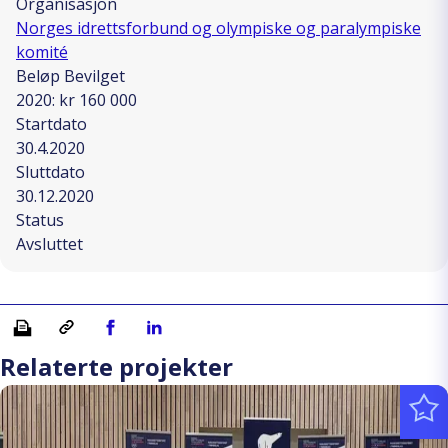
Organisasjon
Norges idrettsforbund og olympiske og paralympiske
komité
Beløp Bevilget
2020: kr 160 000
Startdato
30.4.2020
Sluttdato
30.12.2020
Status
Avsluttet
Skriv ut
Kopiera länk
Del på Facebook
Del på Linkedin
Relaterte projekter