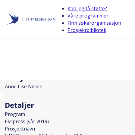
Kan jeg få støtte?
Våre programmer
Finn søkerorganisasjon
Stiftelsen Dam
Prosjektbibliotek
back
NHF Rygge og Råde tar en tur til Oslo
I SAMARBEID MED
Prosjektleder
Anne Lise Nilsen
Detaljer
Program
Ekspress (vår 2019)
Prosjektnavn