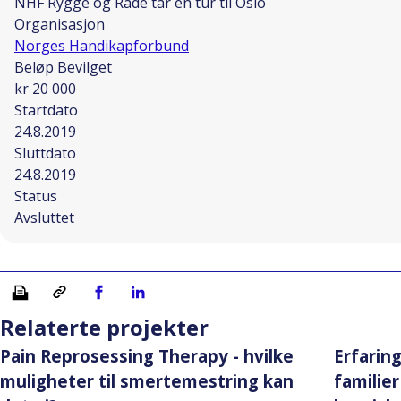
NHF Rygge og Råde tar en tur til Oslo
Organisasjon
Norges Handikapforbund
Beløp Bevilget
kr 20 000
Startdato
24.8.2019
Sluttdato
24.8.2019
Status
Avsluttet
Skriv ut
Kopiera länk
Del på Facebook
Del på Linkedin
Relaterte projekter
Pain Reprosessing Therapy - hvilke
Erfarin
muligheter til smertemestring kan
familie