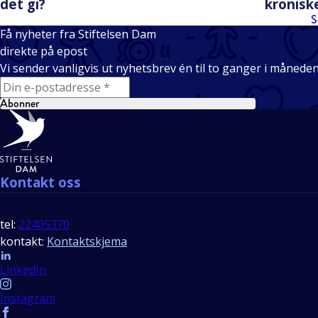
det gi?
kronisk
S
Få nyheter fra Stiftelsen Dam
direkte på epost
Vi sender vanligvis ut nyhetsbrev én til to ganger i månede
E-mail
Abonner
Bunntekst
Kontakt oss
tel:
22405370
kontakt:
Kontaktskjema
Follow us
LinkedIn
Instagram