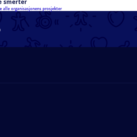
e smerter
e alle organisasjonens prosjekter
n