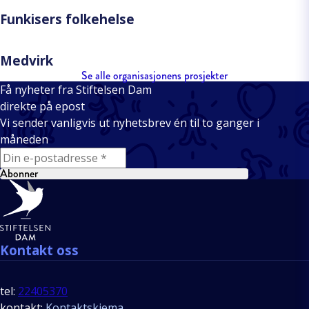
Funkisers folkehelse
Medvirk
Se alle organisasjonens prosjekter
Få nyheter fra Stiftelsen Dam
direkte på epost
Vi sender vanligvis ut nyhetsbrev én til to ganger i
måneden
E-mail
Abonner
Bunntekst
Kontakt oss
tel:
22405370
kontakt:
Kontaktskjema