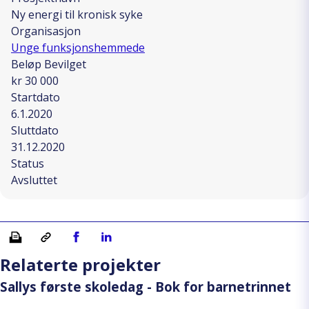
Ny energi til kronisk syke
Organisasjon
Unge funksjonshemmede
Beløp Bevilget
kr 30 000
Startdato
6.1.2020
Sluttdato
31.12.2020
Status
Avsluttet
Skriv ut
Kopiera länk
Del på Facebook
Del på Linkedin
Relaterte projekter
Sallys første skoledag - Bok for barnetrinnet