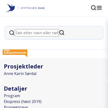
Søk
Stiftelsen Dam
back
Søk
Ny energi til kronisk syke
Søk
I SAMARBEID MED
Prosjektleder
Anne Karin Sørdal
Detaljer
Program
Ekspress (høst 2019)
Prosjektnavn