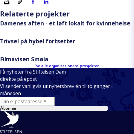
Relaterte projekter
Damenes aften - et løft lokalt for kvinnehelse
Trivsel på hybel fortsetter
Filmavisen Smøla
Se alle organisasjonens prosjekter
Få nyheter fra Stiftelsen Dam
direkte på epost
Vi sender vanligvis ut nyhetsbrev én til to ganger i
måneden
E-mail
Abonner
Bunntekst