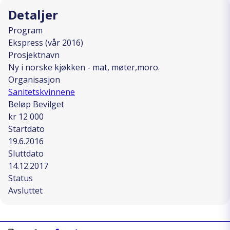
Detaljer
Program
Ekspress (vår 2016)
Prosjektnavn
Ny i norske kjøkken - mat, møter,moro.
Organisasjon
Sanitetskvinnene
Beløp Bevilget
kr 12 000
Startdato
19.6.2016
Sluttdato
14.12.2017
Status
Avsluttet
Skriv ut
Kopiera länk
Del på Facebook
Del på Linkedin