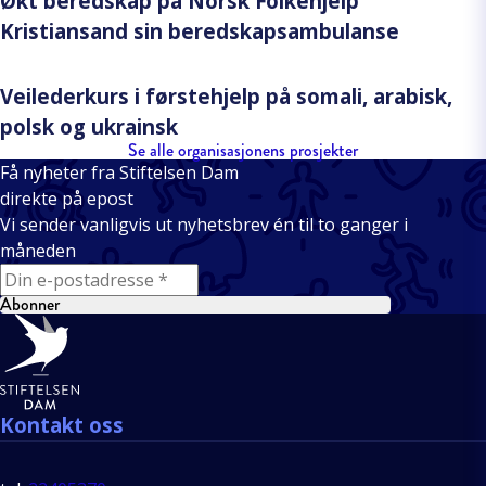
Økt beredskap på Norsk Folkehjelp
Kristiansand sin beredskapsambulanse
Veilederkurs i førstehjelp på somali, arabisk,
polsk og ukrainsk
Se alle organisasjonens prosjekter
Få nyheter fra Stiftelsen Dam
direkte på epost
Vi sender vanligvis ut nyhetsbrev én til to ganger i
måneden
E-mail
Abonner
Bunntekst
Kontakt oss