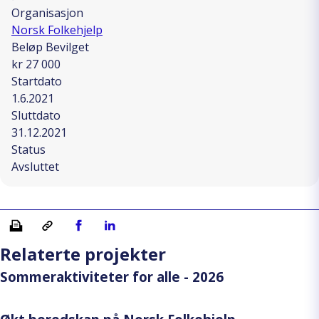
Organisasjon
Norsk Folkehjelp
Beløp Bevilget
kr 27 000
Startdato
1.6.2021
Sluttdato
31.12.2021
Status
Avsluttet
Skriv ut
Kopiera länk
Del på Facebook
Del på Linkedin
Relaterte projekter
Sommeraktiviteter for alle - 2026