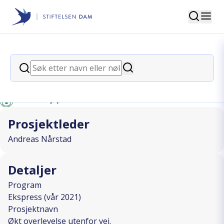
Søk
Stiftelsen Dam
back
Søk
Økt overlevelse utenfor vei.
Søk
I SAMARBEID MED
Prosjektleder
Andreas Nårstad
Detaljer
Program
Ekspress (vår 2021)
Prosjektnavn
Økt overlevelse utenfor vei.