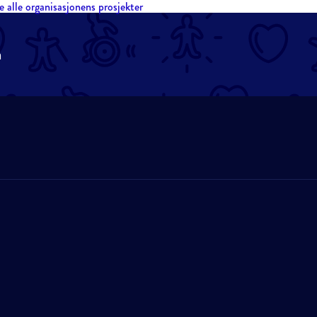
e alle organisasjonens prosjekter
n