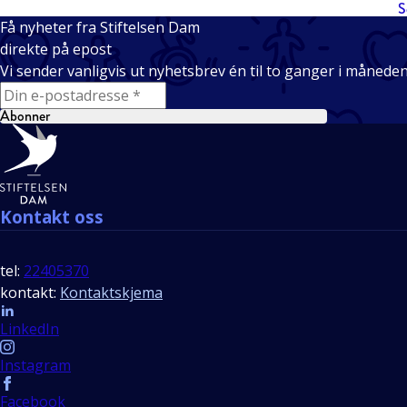
S
Få nyheter fra Stiftelsen Dam
direkte på epost
Vi sender vanligvis ut nyhetsbrev én til to ganger i månede
E-mail
Abonner
Bunntekst
Kontakt oss
tel:
22405370
kontakt:
Kontaktskjema
Follow us
LinkedIn
Instagram
Facebook