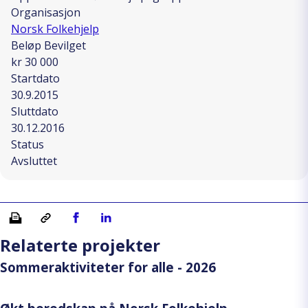
Organisasjon
Norsk Folkehjelp
Beløp Bevilget
kr 30 000
Startdato
30.9.2015
Sluttdato
30.12.2016
Status
Avsluttet
Skriv ut
Kopiera länk
Del på Facebook
Del på Linkedin
Relaterte projekter
Sommeraktiviteter for alle - 2026