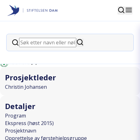
Søk
Stiftelsen Dam
back
Søk
Opprettelse av førstehjelpsgruppe
Søk
I SAMARBEID MED
Prosjektleder
Christin Johansen
Detaljer
Program
Ekspress (høst 2015)
Prosjektnavn
Opprettelse av førstehjelpsgruppe