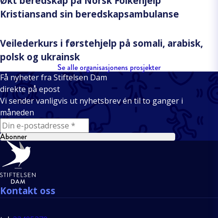
Økt beredskap på Norsk Folkehjelp
Kristiansand sin beredskapsambulanse
Veilederkurs i førstehjelp på somali, arabisk,
polsk og ukrainsk
Se alle organisasjonens prosjekter
Få nyheter fra Stiftelsen Dam
direkte på epost
Vi sender vanligvis ut nyhetsbrev én til to ganger i
måneden
E-mail
Abonner
Bunntekst
Kontakt oss