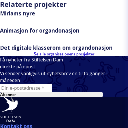
Relaterte projekter
Miriams nyre
Animasjon for organdonasjon
Det digitale klasserom om organdonasjon
Se alle organisasjonens prosjekter
Få nyheter fra Stiftelsen Dam
direkte på epost
Vi sender vanligvis ut nyhetsbrev én til to ganger i
måneden
E-mail
Abonner
Bunntekst
Kontakt oss