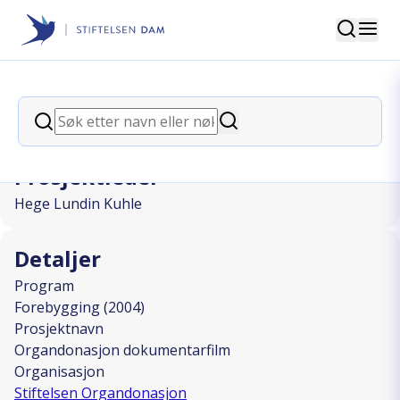
Søk
Stiftelsen Dam
back
Søk
Organdonasjon dokumentarfilm
Søk
Prosjektleder
Hege Lundin Kuhle
Detaljer
Program
Forebygging (2004)
Prosjektnavn
Organdonasjon dokumentarfilm
Organisasjon
Stiftelsen Organdonasjon