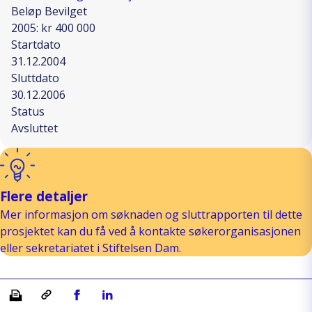
Beløp Bevilget
2005: kr 400 000
Startdato
31.12.2004
Sluttdato
30.12.2006
Status
Avsluttet
Flere detaljer
Mer informasjon om søknaden og sluttrapporten til dette
prosjektet kan du få ved å kontakte søkerorganisasjonen
eller sekretariatet i Stiftelsen Dam.
Skriv ut
Kopiera länk
Del på Facebook
Del på Linkedin