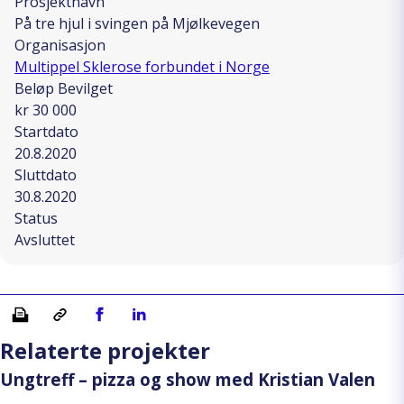
Prosjektnavn
På tre hjul i svingen på Mjølkevegen
Organisasjon
Multippel Sklerose forbundet i Norge
Beløp Bevilget
kr 30 000
Startdato
20.8.2020
Sluttdato
30.8.2020
Status
Avsluttet
Skriv ut
Kopiera länk
Del på Facebook
Del på Linkedin
Relaterte projekter
Ungtreff – pizza og show med Kristian Valen