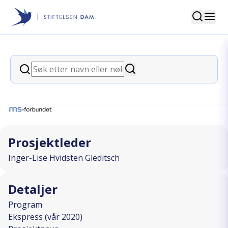
Søk
Stiftelsen Dam
back
Søk
På tre hjul i svingen på Mjølkevegen
Søk
I SAMARBEID MED
Prosjektleder
Inger-Lise Hvidsten Gleditsch
Detaljer
Program
Ekspress (vår 2020)