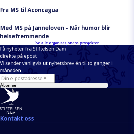
Fra MS til Aconcagua
Med MS på Janneloven - Når humor blir
helsefremmende
Se alle organisasjonens prosjekter
Få nyheter fra Stiftelsen Dam
direkte på epost
Vi sender vanligvis ut nyhetsbrev én til to ganger i
måneden
E-mail
Abonner
Bunntekst
Kontakt oss