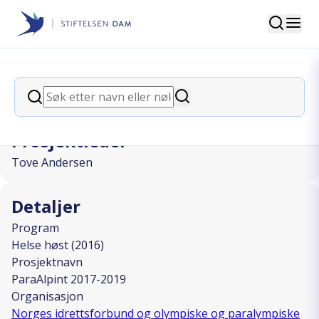
Søk
Stiftelsen Dam
back
Søk
ParaAlpint 2017-2019
Søk
Prosjektleder
Tove Andersen
Detaljer
Program
Helse høst (2016)
Prosjektnavn
ParaAlpint 2017-2019
Organisasjon
Norges idrettsforbund og olympiske og paralympiske