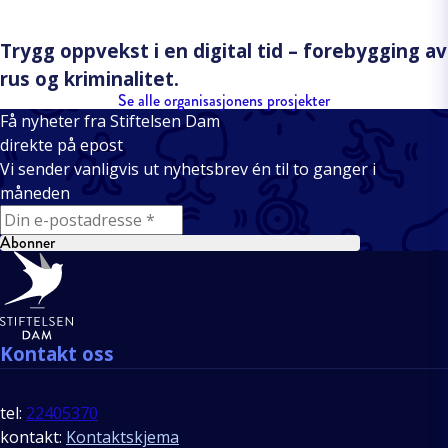
Trygg oppvekst i en digital tid – forebygging av
rus og kriminalitet.
Se alle organisasjonens prosjekter
Få nyheter fra Stiftelsen Dam
direkte på epost
Vi sender vanligvis ut nyhetsbrev én til to ganger i
måneden
E-mail
Abonner
Bunntekst
Kontakt oss
tel:
22405370
kontakt:
Kontaktskjema