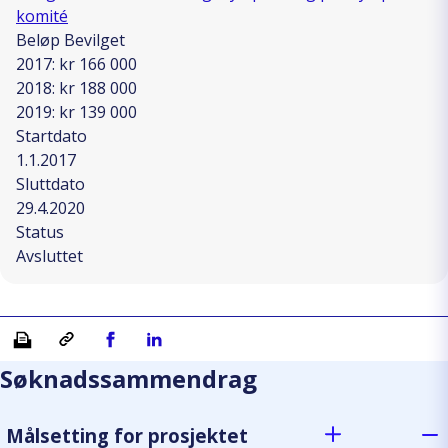
komité
Beløp Bevilget
2017: kr 166 000
2018: kr 188 000
2019: kr 139 000
Startdato
1.1.2017
Sluttdato
29.4.2020
Status
Avsluttet
Skriv ut
Kopiera länk
Del på Facebook
Del på Linkedin
Søknadssammendrag
Målsetting for prosjektet