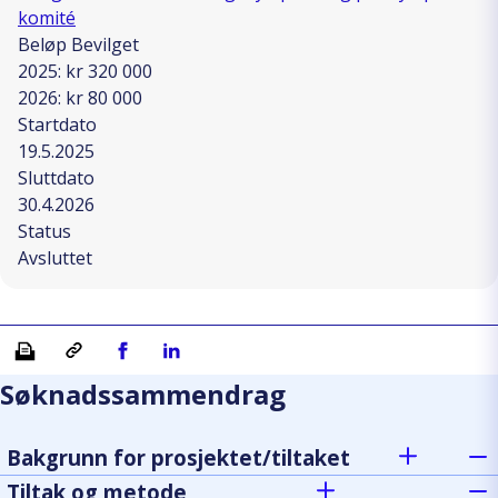
komité
Beløp Bevilget
2025: kr 320 000
2026: kr 80 000
Startdato
19.5.2025
Sluttdato
30.4.2026
Status
Avsluttet
Skriv ut
Kopiera länk
Del på Facebook
Del på Linkedin
Søknadssammendrag
Bakgrunn for prosjektet/tiltaket
Tiltak og metode