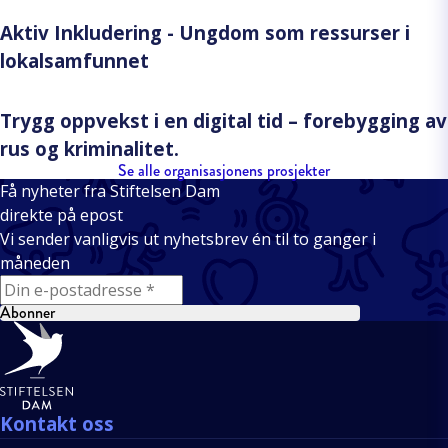
Aktiv Inkludering - Ungdom som ressurser i
lokalsamfunnet
Trygg oppvekst i en digital tid – forebygging av
rus og kriminalitet.
Se alle organisasjonens prosjekter
Få nyheter fra Stiftelsen Dam
direkte på epost
Vi sender vanligvis ut nyhetsbrev én til to ganger i
måneden
E-mail
Abonner
Bunntekst
Kontakt oss