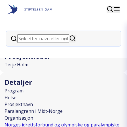
Søk
Stiftelsen Dam
back
Søk
Paralangrenn i Midt-Norge
Søk
Prosjektleder
Terje Holm
Detaljer
Program
Helse
Prosjektnavn
Paralangrenn i Midt-Norge
Organisasjon
Norges idrettsforbund og olympiske og paralympiske