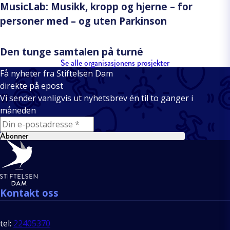
MusicLab: Musikk, kropp og hjerne – for
personer med – og uten Parkinson
Den tunge samtalen på turné
Se alle organisasjonens prosjekter
Få nyheter fra Stiftelsen Dam
direkte på epost
Vi sender vanligvis ut nyhetsbrev én til to ganger i
måneden
E-mail
Abonner
Bunntekst
Kontakt oss
tel:
22405370