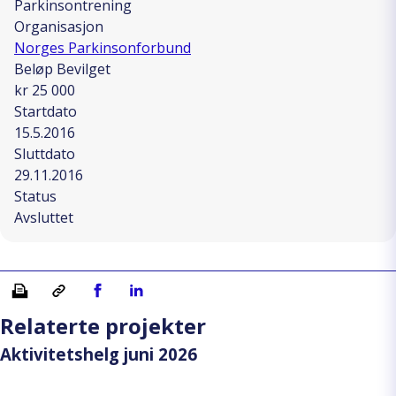
Parkinsontrening
Organisasjon
Norges Parkinsonforbund
Beløp Bevilget
kr 25 000
Startdato
15.5.2016
Sluttdato
29.11.2016
Status
Avsluttet
Skriv ut
Kopiera länk
Del på Facebook
Del på Linkedin
Relaterte projekter
Aktivitetshelg juni 2026