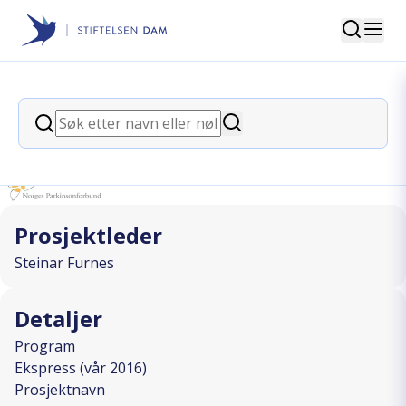
Søk
Stiftelsen Dam
back
Søk
Parkinsontrening
Søk
I SAMARBEID MED
Prosjektleder
Steinar Furnes
Detaljer
Program
Ekspress (vår 2016)
Prosjektnavn