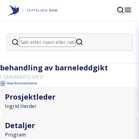
Søk
Stiftelsen Dam
back
Søk
Persontilpasset dose av TNF-
Søk
hemmer; mot optimalisert
behandling av barneleddgikt
I SAMARBEID MED
Prosjektleder
Ingrid Herder
Detaljer
Program