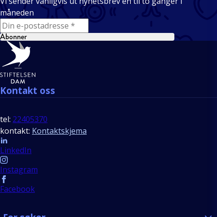
Vi sender vanligvis ut nyhetsbrev én til to ganger i
måneden
E-mail
Abonner
Bunntekst
Kontakt oss
tel:
22405370
kontakt:
Kontaktskjema
Follow us
LinkedIn
Instagram
Facebook