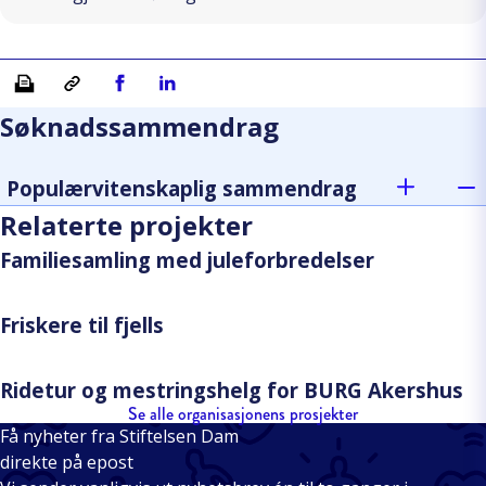
Skriv ut
Kopiera länk
Del på Facebook
Del på Linkedin
Søknadssammendrag
Populærvitenskaplig sammendrag
Relaterte projekter
Familiesamling med juleforbredelser
Friskere til fjells
Ridetur og mestringshelg for BURG Akershus
Se alle organisasjonens prosjekter
Få nyheter fra Stiftelsen Dam
direkte på epost