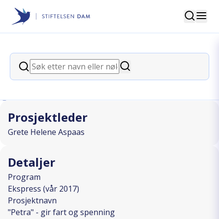
Søk
Stiftelsen Dam
back
Søk
"Petra" - gir fart og spenning
Søk
I SAMARBEID MED
Prosjektleder
Grete Helene Aspaas
Detaljer
Program
Ekspress (vår 2017)
Prosjektnavn
"Petra" - gir fart og spenning