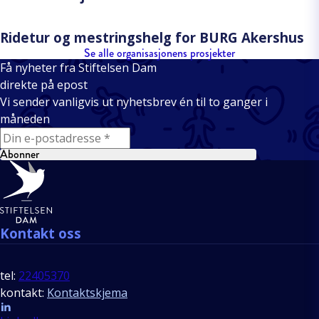
Ridetur og mestringshelg for BURG Akershus
Se alle organisasjonens prosjekter
Få nyheter fra Stiftelsen Dam
direkte på epost
Vi sender vanligvis ut nyhetsbrev én til to ganger i
måneden
E-mail
Abonner
Bunntekst
Kontakt oss
tel:
22405370
kontakt:
Kontaktskjema
Follow us