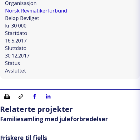
Organisasjon
Norsk Revmatikerforbund
Beløp Bevilget
kr 30 000
Startdato
16.5.2017
Sluttdato
30.12.2017
Status
Avsluttet
Skriv ut
Kopiera länk
Del på Facebook
Del på Linkedin
Relaterte projekter
Familiesamling med juleforbredelser
Friskere til fjells