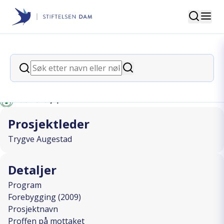
Søk
Stiftelsen Dam
back
Søk
Proffen på mottaket
Søk
I SAMARBEID MED
Prosjektleder
Trygve Augestad
Detaljer
Program
Forebygging (2009)
Prosjektnavn
Proffen på mottaket