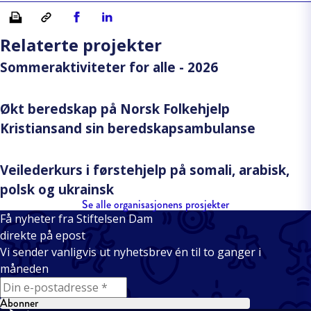
Skriv ut
Kopiera länk
Del på Facebook
Del på Linkedin
Relaterte projekter
Sommeraktiviteter for alle - 2026
Økt beredskap på Norsk Folkehjelp
Kristiansand sin beredskapsambulanse
Veilederkurs i førstehjelp på somali, arabisk,
polsk og ukrainsk
Se alle organisasjonens prosjekter
Få nyheter fra Stiftelsen Dam
direkte på epost
Vi sender vanligvis ut nyhetsbrev én til to ganger i
måneden
E-mail
Abonner