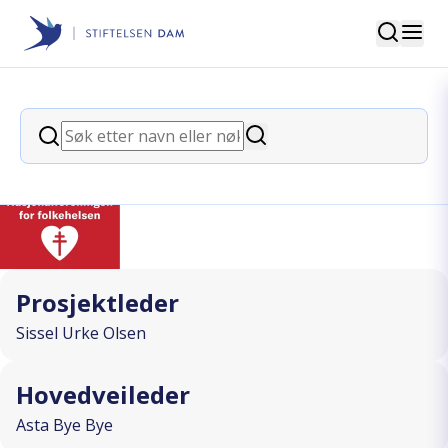
Søk
Stiftelsen Dam
back
Søk
Reernæringssyndrom hos eldre
Søk
I SAMARBEID MED
Prosjektleder
Sissel Urke Olsen
Hovedveileder
Asta Bye Bye