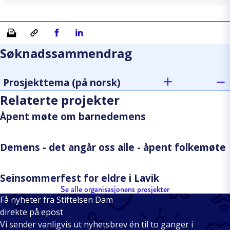
Skriv ut
Kopiera länk
Del på Facebook
Del på Linkedin
Søknadssammendrag
Prosjekttema (på norsk)
Relaterte projekter
Åpent møte om barnedemens
Demens - det angår oss alle - åpent folkemøte
Seinsommerfest for eldre i Lavik
Se alle organisasjonens prosjekter
Få nyheter fra Stiftelsen Dam
direkte på epost
Vi sender vanligvis ut nyhetsbrev én til to ganger i