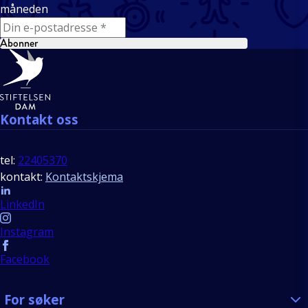
måneden
E-mail
Abonner
Bunntekst
Kontakt oss
tel:
22405370
kontakt:
Kontaktskjema
Follow us
LinkedIn
Instagram
Facebook
For søker