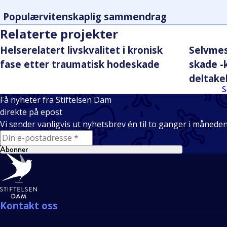
Populærvitenskaplig sammendrag
Relaterte projekter
Helserelatert livskvalitet i kronisk
Selvmes
fase etter traumatisk hodeskade
skade -k
deltake
S
Få nyheter fra Stiftelsen Dam
direkte på epost
Vi sender vanligvis ut nyhetsbrev én til to ganger i månede
E-mail
Abonner
Bunntekst
Kontakt oss