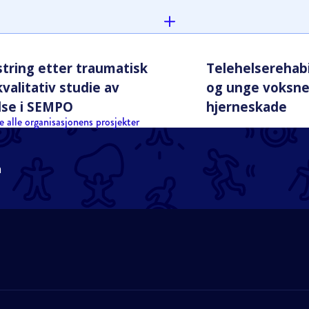
tring etter traumatisk
Telehelserehabi
valitativ studie av
og unge voksne
lse i SEMPO
hjerneskade
e alle organisasjonens prosjekter
n