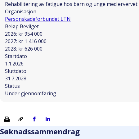
Rehabilitering av fatigue hos barn og unge med ervervet
Organisasjon
Personskadeforbundet LTN
Beløp Bevilget
2026: kr 954 000
2027: kr 1 416 000
2028: kr 626 000
Startdato
1.1.2026
Sluttdato
31.7.2028
Status
Under gjennomføring
Skriv ut
Kopiera länk
Del på Facebook
Del på Linkedin
Søknadssammendrag