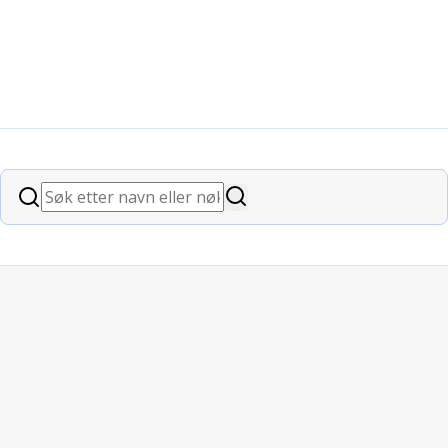
og unge med ervervet hjerneskade
Søk
Søk