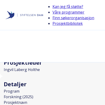
Kan jeg få støtte?
Våre programmer
Finn søkerorganisasjon
Stiftelsen Dam
Prosjektbibliotek
back
Rehabilitering av fatigue hos barn 
I SAMARBEID MED
Prosjektleder
Ingvil Laberg Holthe
Detaljer
Program
Forskning (2025)
Prosjektnavn