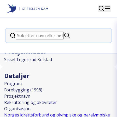
Søk
Stiftelsen Dam
back
Søk
Rekruttering og aktiviteter
Søk
Prosjektleder
Sissel Tegelsrud Kolstad
Detaljer
Program
Forebygging (1998)
Prosjektnavn
Rekruttering og aktiviteter
Organisasjon
Norges idrettsforbund og olympiske og paralympiske