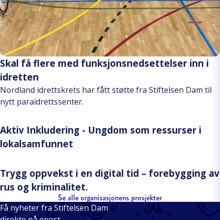
Skal få flere med funksjonsnedsettelser inn i
idretten
Nordland idrettskrets har fått støtte fra Stiftelsen Dam til
nytt paraidrettssenter.
Aktiv Inkludering - Ungdom som ressurser i
lokalsamfunnet
Trygg oppvekst i en digital tid – forebygging av
rus og kriminalitet.
Se alle organisasjonens prosjekter
Få nyheter fra Stiftelsen Dam
direkte på epost