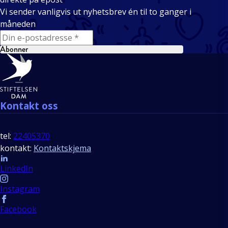
Vi sender vanligvis ut nyhetsbrev én til to ganger i
måneden
E-mail
Abonner
Bunntekst
Kontakt oss
tel:
22405370
kontakt:
Kontaktskjema
Follow us
LinkedIn
Instagram
Facebook