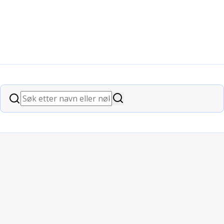
slagrammede
Søk
Søk