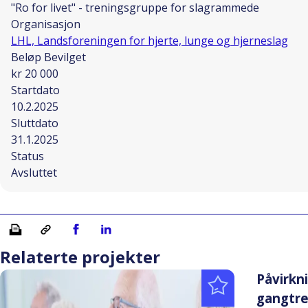
"Ro for livet" - treningsgruppe for slagrammede
Organisasjon
LHL, Landsforeningen for hjerte, lunge og hjerneslag
Beløp Bevilget
kr 20 000
Startdato
10.2.2025
Sluttdato
31.1.2025
Status
Avsluttet
Skriv ut
Kopiera länk
Del på Facebook
Del på Linkedin
Relaterte projekter
Påvirkn
gangtre