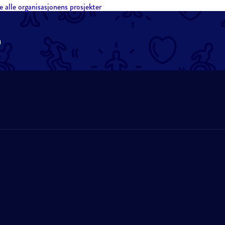
e alle organisasjonens prosjekter
n