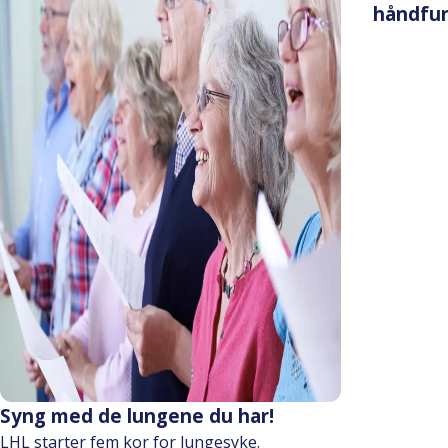
håndfu
Syng med de lungene du har!
LHL starter fem kor for lungesyke.