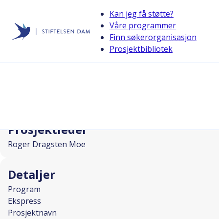
Kan jeg få støtte?
Våre programmer
Finn søkerorganisasjon
Stiftelsen Dam
Prosjektbibliotek
back
"Ro for livet" - treningsgruppe for 
I SAMARBEID MED
Prosjektleder
Roger Dragsten Moe
Detaljer
Program
Ekspress
Prosjektnavn