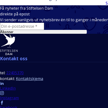
S
Få nyheter fra Stiftelsen Dam
direkte på epost
Vi sender vanligvis ut nyhetsbrev én til to ganger i månede
E-mail
Abonner
Bunntekst
Kontakt oss
tel:
22405370
kontakt:
Kontaktskjema
Follow us
LinkedIn
Instagram
Facebook