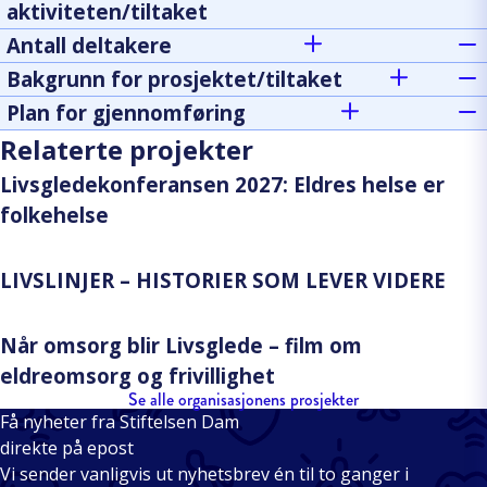
aktiviteten/tiltaket
Antall deltakere
Bakgrunn for prosjektet/tiltaket
Plan for gjennomføring
Relaterte projekter
Livsgledekonferansen 2027: Eldres helse er
folkehelse
LIVSLINJER – HISTORIER SOM LEVER VIDERE
Når omsorg blir Livsglede – film om
eldreomsorg og frivillighet
Se alle organisasjonens prosjekter
Få nyheter fra Stiftelsen Dam
direkte på epost
Vi sender vanligvis ut nyhetsbrev én til to ganger i