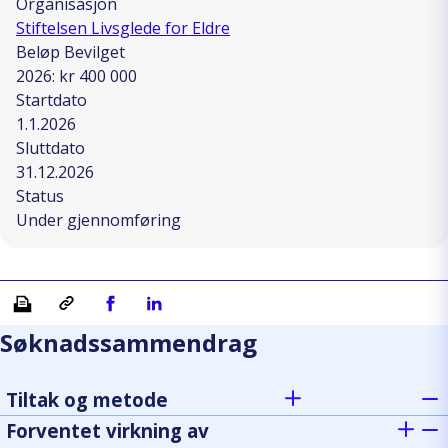
Organisasjon
Stiftelsen Livsglede for Eldre
Beløp Bevilget
2026: kr 400 000
Startdato
1.1.2026
Sluttdato
31.12.2026
Status
Under gjennomføring
Skriv ut
Kopiera länk
Del på Facebook
Del på Linkedin
Søknadssammendrag
Tiltak og metode
Forventet virkning av