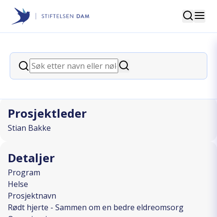
Søk
Stiftelsen Dam
back
Søk
Rødt hjerte - Sammen om en bedre
Søk
eldreomsorg
Prosjektleder
Stian Bakke
Detaljer
Program
Helse
Prosjektnavn
Rødt hjerte - Sammen om en bedre eldreomsorg