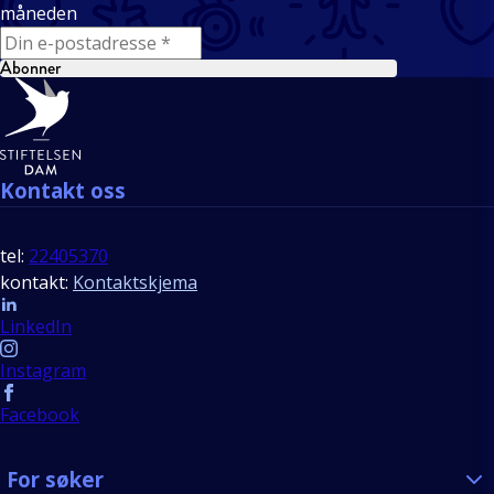
måneden
E-mail
Abonner
Bunntekst
Kontakt oss
tel:
22405370
kontakt:
Kontaktskjema
Follow us
LinkedIn
Instagram
Facebook
For søker