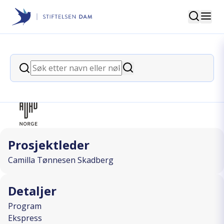
Søk
Stiftelsen Dam
back
Søk
Rush
Søk
I SAMARBEID MED
Prosjektleder
Camilla Tønnesen Skadberg
Detaljer
Program
Ekspress