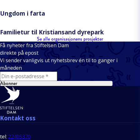
Ungdom i farta
Familietur til Kristiansand dyrepark
Se alle organisasjonens prosjekter
Få nyheter fra Stiftelsen Dam
direkte på epost
Vi sender vanligvis ut nyhetsbrev én til to ganger i
måneden
E-mail
Abonner
Bunntekst
Kontakt oss
tel:
22405370