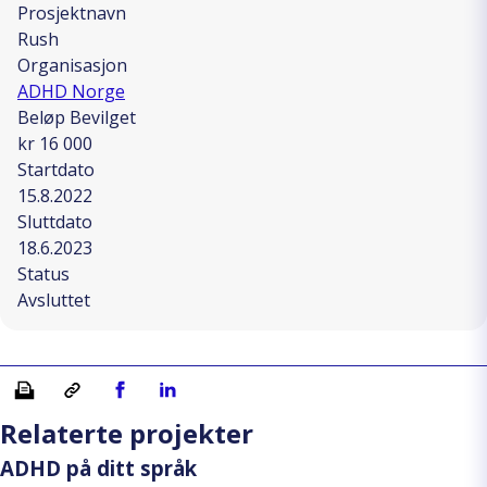
Prosjektnavn
Rush
Organisasjon
ADHD Norge
Beløp Bevilget
kr 16 000
Startdato
15.8.2022
Sluttdato
18.6.2023
Status
Avsluttet
Skriv ut
Kopiera länk
Del på Facebook
Del på Linkedin
Relaterte projekter
ADHD på ditt språk