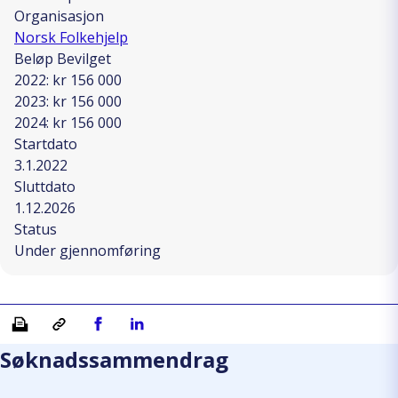
Organisasjon
Norsk Folkehjelp
Beløp Bevilget
2022: kr 156 000
2023: kr 156 000
2024: kr 156 000
Startdato
3.1.2022
Sluttdato
1.12.2026
Status
Under gjennomføring
Skriv ut
Kopiera länk
Del på Facebook
Del på Linkedin
Søknadssammendrag