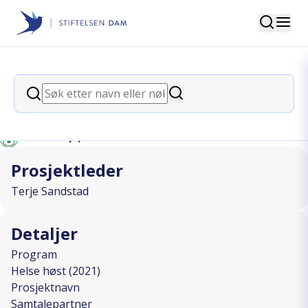
Søk
Stiftelsen Dam
back
Søk
Samtalepartner
Søk
I SAMARBEID MED
Prosjektleder
Terje Sandstad
Detaljer
Program
Helse høst (2021)
Prosjektnavn
Samtalepartner