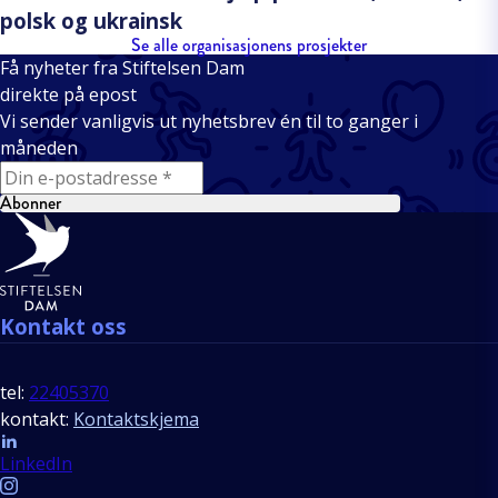
polsk og ukrainsk
Se alle organisasjonens prosjekter
Få nyheter fra Stiftelsen Dam
direkte på epost
Vi sender vanligvis ut nyhetsbrev én til to ganger i
måneden
E-mail
Abonner
Bunntekst
Kontakt oss
tel:
22405370
kontakt:
Kontaktskjema
Follow us
LinkedIn