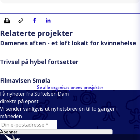
Skriv ut
Kopiera länk
Del på Facebook
Del på Linkedin
Relaterte projekter
Damenes aften - et løft lokalt for kvinnehelse
Trivsel på hybel fortsetter
Filmavisen Smøla
Se alle organisasjonens prosjekter
Få nyheter fra Stiftelsen Dam
direkte på epost
Vi sender vanligvis ut nyhetsbrev én til to ganger i
måneden
E-mail
Abonner
Bunntekst