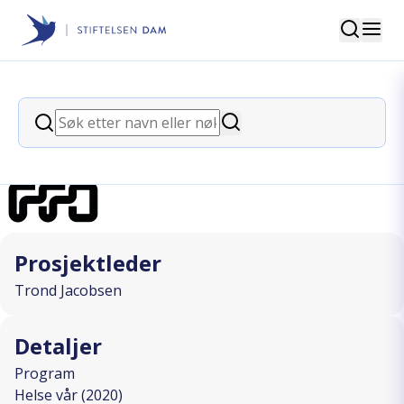
Søk
Stiftelsen Dam
back
Søk
Sånn er jeg-animasjoner
Søk
I SAMARBEID MED
Prosjektleder
Trond Jacobsen
Detaljer
Program
Helse vår (2020)