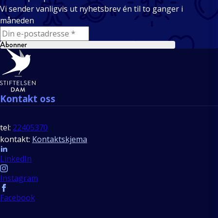
Vi sender vanligvis ut nyhetsbrev én til to ganger i
måneden
E-mail
Abonner
Bunntekst
Kontakt oss
tel:
22405370
kontakt:
Kontaktskjema
Follow us
LinkedIn
Instagram
Facebook