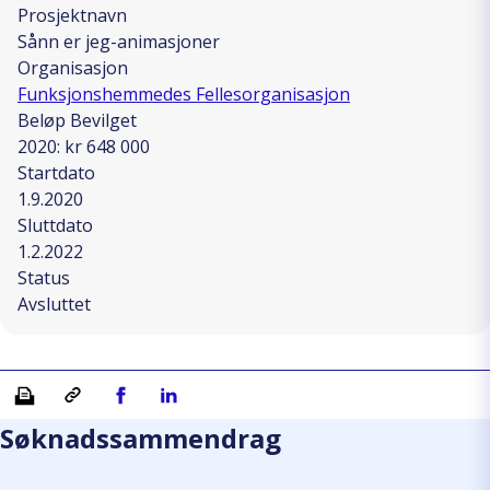
Prosjektnavn
Sånn er jeg-animasjoner
Organisasjon
Funksjonshemmedes Fellesorganisasjon
Beløp Bevilget
2020: kr 648 000
Startdato
1.9.2020
Sluttdato
1.2.2022
Status
Avsluttet
Skriv ut
Kopiera länk
Del på Facebook
Del på Linkedin
Søknadssammendrag