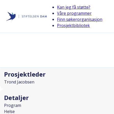
Kan jeg få støtte?
Våre programmer
Finn søkerorganisasjon
Stiftelsen Dam
Prosjektbibliotek
back
Sånn er Jeg og sånn er Det - skolestar
I SAMARBEID MED
Prosjektleder
Trond Jacobsen
Detaljer
Program
Helse