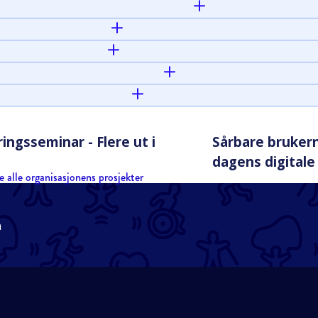
ingsseminar - Flere ut i
Sårbare bruker
dagens digitale
e alle organisasjonens prosjekter
n