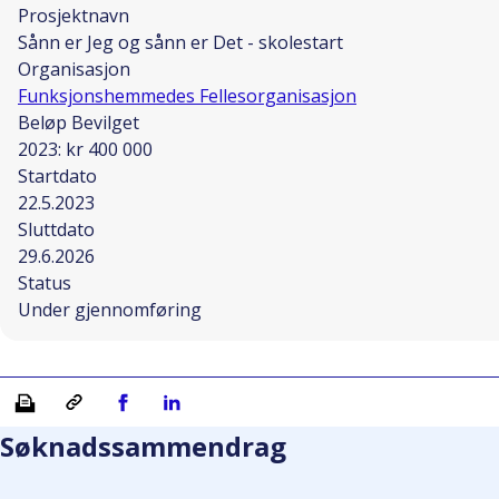
Prosjektnavn
Sånn er Jeg og sånn er Det - skolestart
Organisasjon
Funksjonshemmedes Fellesorganisasjon
Beløp Bevilget
2023: kr 400 000
Startdato
22.5.2023
Sluttdato
29.6.2026
Status
Under gjennomføring
Skriv ut
Kopiera länk
Del på Facebook
Del på Linkedin
Søknadssammendrag