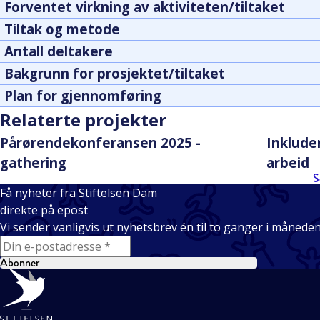
Forventet virkning av aktiviteten/tiltaket
Tiltak og metode
Antall deltakere
Bakgrunn for prosjektet/tiltaket
Plan for gjennomføring
Relaterte projekter
Pårørendekonferansen 2025 -
Inkluder
gathering
arbeid
S
Få nyheter fra Stiftelsen Dam
direkte på epost
Vi sender vanligvis ut nyhetsbrev én til to ganger i månede
E-mail
Abonner
Bunntekst