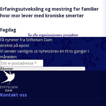
Erfaringsutveksling og mestring for familier
hvor mor lever med kroniske smerter
Fagdag
Se alle organisasjonens prosjekter
Få nyheter fra Stiftelsen Dam
direkte på epost
Vi sender vanligvis ut nyhetsbrev én til to ganger i
måneden
E-mail
Abonner
Bunntekst
Kontakt oss