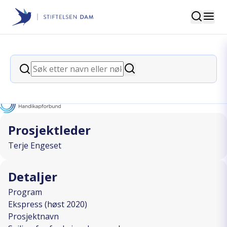
Søk
Stiftelsen Dam
back
Søk
Seiling for funksjonshemmede
Søk
I SAMARBEID MED
Prosjektleder
Terje Engeset
Detaljer
Program
Ekspress (høst 2020)
Prosjektnavn