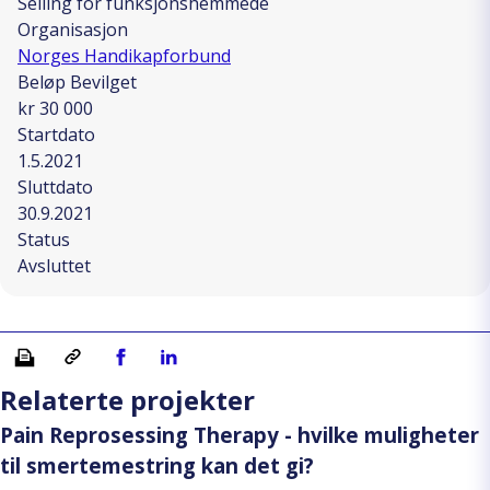
Seiling for funksjonshemmede
Organisasjon
Norges Handikapforbund
Beløp Bevilget
kr 30 000
Startdato
1.5.2021
Sluttdato
30.9.2021
Status
Avsluttet
Skriv ut
Kopiera länk
Del på Facebook
Del på Linkedin
Relaterte projekter
Pain Reprosessing Therapy - hvilke muligheter
til smertemestring kan det gi?