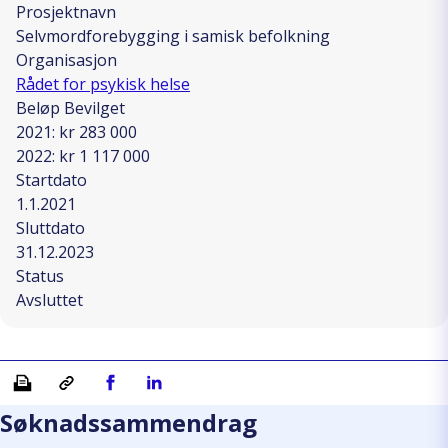
Prosjektnavn
Selvmordforebygging i samisk befolkning
Organisasjon
Rådet for psykisk helse
Beløp Bevilget
2021: kr 283 000
2022: kr 1 117 000
Startdato
1.1.2021
Sluttdato
31.12.2023
Status
Avsluttet
Skriv ut
Kopiera länk
Del på Facebook
Del på Linkedin
Søknadssammendrag