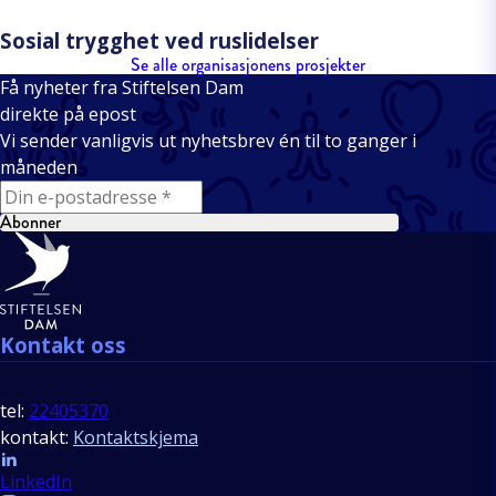
Sosial trygghet ved ruslidelser
Se alle organisasjonens prosjekter
Få nyheter fra Stiftelsen Dam
direkte på epost
Vi sender vanligvis ut nyhetsbrev én til to ganger i
måneden
E-mail
Abonner
Bunntekst
Kontakt oss
tel:
22405370
kontakt:
Kontaktskjema
Follow us
LinkedIn