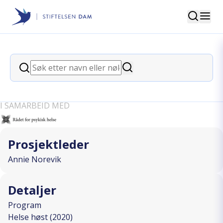
Søk
Stiftelsen Dam
back
Søk
Selvmordforebygging i samisk
Søk
befolkning
I SAMARBEID MED
Prosjektleder
Annie Norevik
Detaljer
Program
Helse høst (2020)