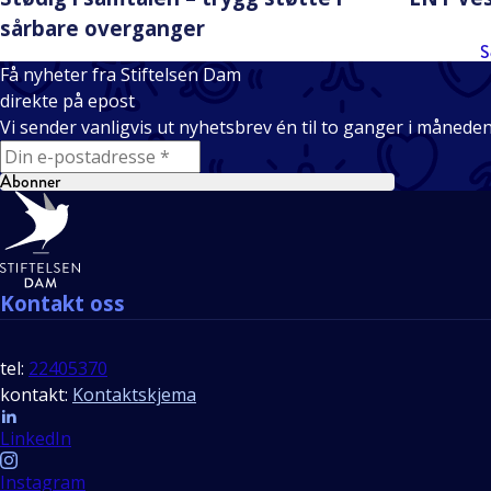
sårbare overganger
S
Få nyheter fra Stiftelsen Dam
direkte på epost
Vi sender vanligvis ut nyhetsbrev én til to ganger i månede
E-mail
Abonner
Bunntekst
Kontakt oss
tel:
22405370
kontakt:
Kontaktskjema
Follow us
LinkedIn
Instagram