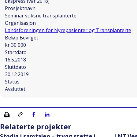
Ekspress (vår 2018)
Prosjektnavn
Seminar voksne transplanterte
Organisasjon
Landsforeningen for Nyrepasienter og Transplanterte
Beløp Bevilget
kr 30 000
Startdato
16.5.2018
Sluttdato
30.12.2019
Status
Avsluttet
Skriv ut
Kopiera länk
Del på Facebook
Del på Linkedin
Relaterte projekter
Stødig i samtalen – trygg støtte i
LNT Ves