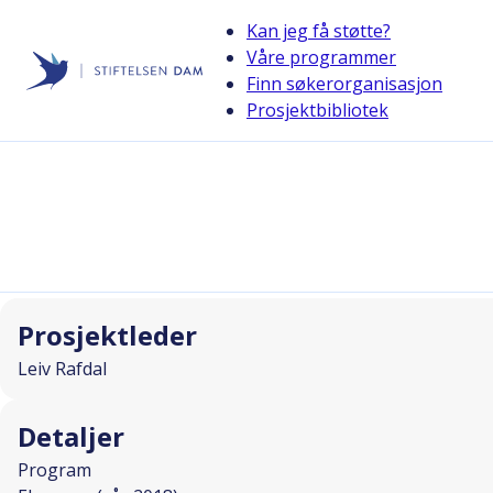
Kan jeg få støtte?
Våre programmer
Finn søkerorganisasjon
Stiftelsen Dam
Prosjektbibliotek
back
Seminar voksne transplanterte
I SAMARBEID MED
Prosjektleder
Leiv Rafdal
Detaljer
Program