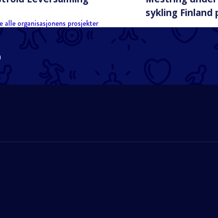
sykling Finland 
e alle organisasjonens prosjekter
n