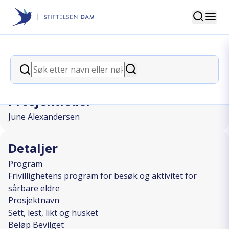
Søk
Stiftelsen Dam
back
Søk
Sett, lest, likt og husket
Søk
Prosjektleder
June Alexandersen
Detaljer
Program
Frivillighetens program for besøk og aktivitet for
sårbare eldre
Prosjektnavn
Sett, lest, likt og husket
Beløp Bevilget