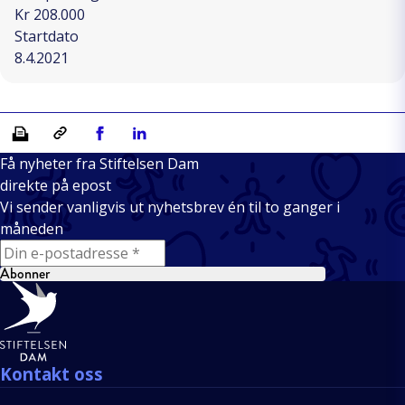
Kr 208.000
Startdato
8.4.2021
Skriv ut
Kopiera länk
Del på Facebook
Del på Linkedin
Få nyheter fra Stiftelsen Dam
direkte på epost
Vi sender vanligvis ut nyhetsbrev én til to ganger i
måneden
E-mail
Abonner
Bunntekst
Kontakt oss