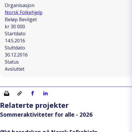
Organisasjon
Norsk Folkehjelp
Beløp Bevilget
kr 30 000
Startdato
14.5.2016
Sluttdato
30.12.2016
Status
Avsluttet
Skriv ut
Kopiera länk
Del på Facebook
Del på Linkedin
Relaterte projekter
Sommeraktiviteter for alle - 2026