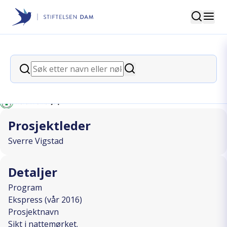
Søk
Stiftelsen Dam
back
Søk
Sikt i nattemørket.
Søk
I SAMARBEID MED
Prosjektleder
Sverre Vigstad
Detaljer
Program
Ekspress (vår 2016)
Prosjektnavn
Sikt i nattemørket.