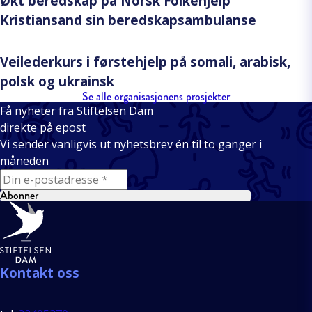
Økt beredskap på Norsk Folkehjelp
Kristiansand sin beredskapsambulanse
Veilederkurs i førstehjelp på somali, arabisk,
polsk og ukrainsk
Se alle organisasjonens prosjekter
Få nyheter fra Stiftelsen Dam
direkte på epost
Vi sender vanligvis ut nyhetsbrev én til to ganger i
måneden
E-mail
Abonner
Bunntekst
Kontakt oss