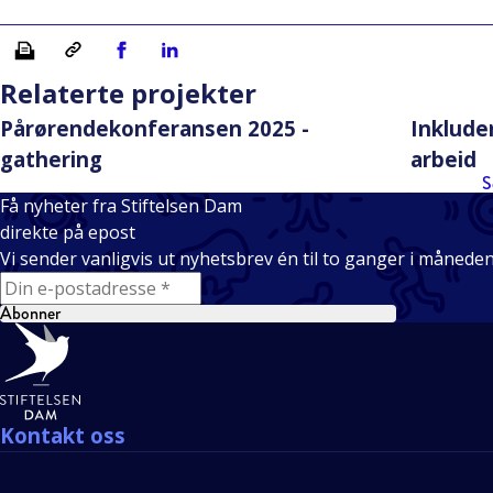
Skriv ut
Kopiera länk
Del på Facebook
Del på Linkedin
Relaterte projekter
Pårørendekonferansen 2025 -
Inkluder
gathering
arbeid
S
Få nyheter fra Stiftelsen Dam
direkte på epost
Vi sender vanligvis ut nyhetsbrev én til to ganger i månede
E-mail
Abonner
Bunntekst
Kontakt oss