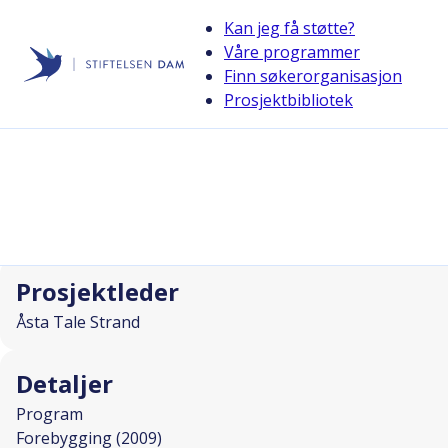
Kan jeg få støtte?
Våre programmer
Finn søkerorganisasjon
Stiftelsen Dam
Prosjektbibliotek
back
Sjeldne og små men betydelige og....
I SAMARBEID MED
Prosjektleder
Åsta Tale Strand
Detaljer
Program
Forebygging (2009)