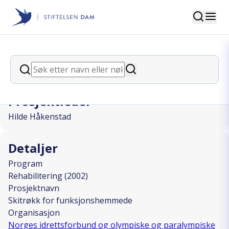
Søk
Stiftelsen Dam
back
Søk
Skitrøkk for funksjonshemmede
Søk
Prosjektleder
Hilde Håkenstad
Detaljer
Program
Rehabilitering (2002)
Prosjektnavn
Skitrøkk for funksjonshemmede
Organisasjon
Norges idrettsforbund og olympiske og paralympiske