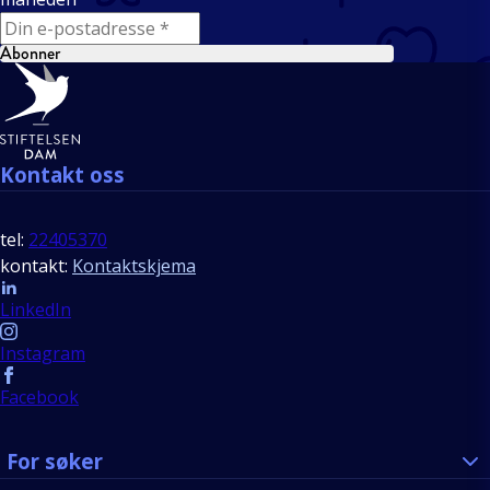
E-mail
Abonner
Bunntekst
Kontakt oss
tel:
22405370
kontakt:
Kontaktskjema
Follow us
LinkedIn
Instagram
Facebook
For søker