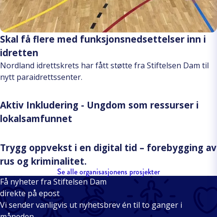
Skal få flere med funksjonsnedsettelser inn i
idretten
Nordland idrettskrets har fått støtte fra Stiftelsen Dam til
nytt paraidrettssenter.
Aktiv Inkludering - Ungdom som ressurser i
lokalsamfunnet
Trygg oppvekst i en digital tid – forebygging av
rus og kriminalitet.
Se alle organisasjonens prosjekter
Få nyheter fra Stiftelsen Dam
direkte på epost
Vi sender vanligvis ut nyhetsbrev én til to ganger i
måneden