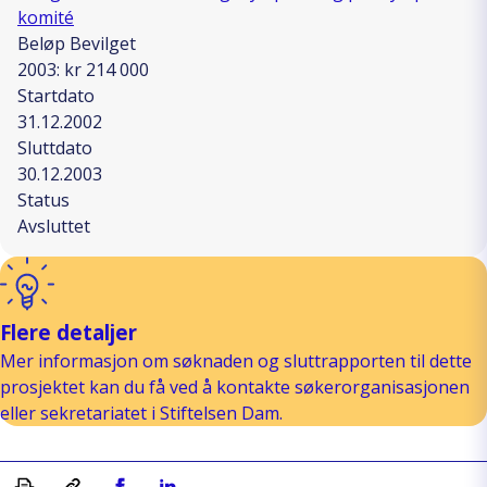
komité
Beløp Bevilget
2003: kr 214 000
Startdato
31.12.2002
Sluttdato
30.12.2003
Status
Avsluttet
Flere detaljer
Mer informasjon om søknaden og sluttrapporten til dette
prosjektet kan du få ved å kontakte søkerorganisasjonen
eller sekretariatet i Stiftelsen Dam.
Skriv ut
Kopiera länk
Del på Facebook
Del på Linkedin