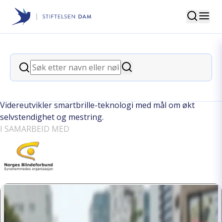
Søk
Stiftelsen Dam
back
Søk
Smartbriller skal gjøre hverdagen
Søk
lettere for synshemmede
Videreutvikler smartbrille-teknologi med mål om økt
selvstendighet og mestring.
I SAMARBEID MED