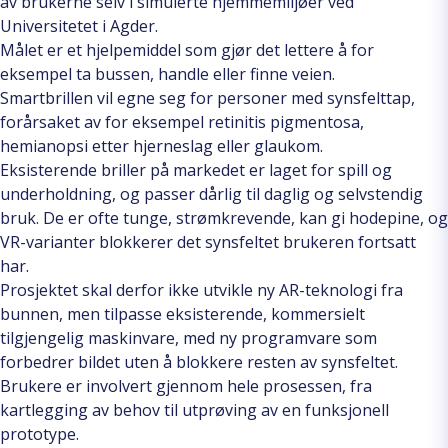
av brukerne selv i simulerte hjemmemiljøer ved
Universitetet i Agder.
Målet er et hjelpemiddel som gjør det lettere å for
eksempel ta bussen, handle eller finne veien.
Smartbrillen vil egne seg for personer med synsfelttap,
forårsaket av for eksempel retinitis pigmentosa,
hemianopsi etter hjerneslag eller glaukom.
Eksisterende briller på markedet er laget for spill og
underholdning, og passer dårlig til daglig og selvstendig
bruk. De er ofte tunge, strømkrevende, kan gi hodepine, og
VR-varianter blokkerer det synsfeltet brukeren fortsatt
har.
Prosjektet skal derfor ikke utvikle ny AR-teknologi fra
bunnen, men tilpasse eksisterende, kommersielt
tilgjengelig maskinvare, med ny programvare som
forbedrer bildet uten å blokkere resten av synsfeltet.
Brukere er involvert gjennom hele prosessen, fra
kartlegging av behov til utprøving av en funksjonell
prototype.