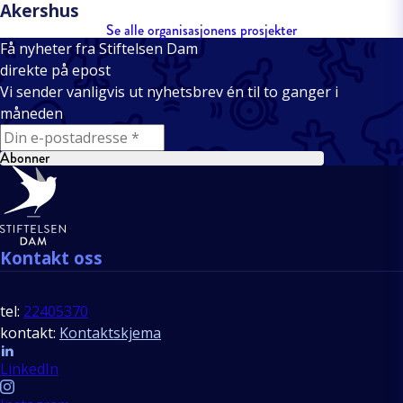
Akershus
Se alle organisasjonens prosjekter
Få nyheter fra Stiftelsen Dam
direkte på epost
Vi sender vanligvis ut nyhetsbrev én til to ganger i
måneden
E-mail
Abonner
Bunntekst
Kontakt oss
tel:
22405370
kontakt:
Kontaktskjema
Follow us
LinkedIn