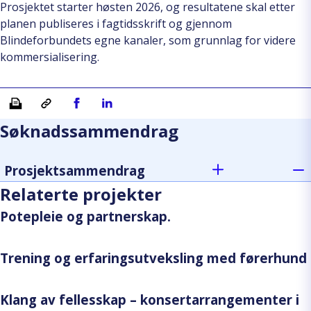
Prosjektet starter høsten 2026, og resultatene skal etter
planen publiseres i fagtidsskrift og gjennom
Blindeforbundets egne kanaler, som grunnlag for videre
kommersialisering.
Skriv ut
Kopiera länk
Del på Facebook
Del på Linkedin
Søknadssammendrag
Prosjektsammendrag
Relaterte projekter
Potepleie og partnerskap.
Trening og erfaringsutveksling med førerhund
Klang av fellesskap – konsertarrangementer i