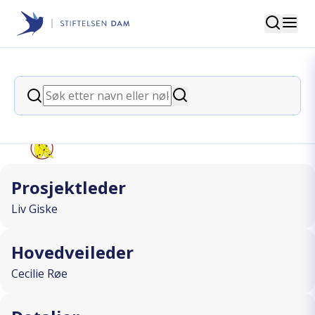
Søk
Stiftelsen Dam
back
Søk
Smerterapportering
Søk
I SAMARBEID MED
Prosjektleder
Liv Giske
Hovedveileder
Cecilie Røe