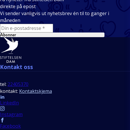
direkte på epost
Vi sender vanligvis ut nyhetsbrev én til to ganger i
måneden
E-mail
Abonner
Bunntekst
Kontakt oss
tel:
22405370
kontakt:
Kontaktskjema
Follow us
LinkedIn
Instagram
Facebook