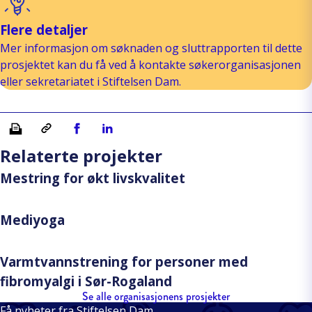
Flere detaljer
Mer informasjon om søknaden og sluttrapporten til dette
prosjektet kan du få ved å kontakte søkerorganisasjonen
eller sekretariatet i Stiftelsen Dam.
Skriv ut
Kopiera länk
Del på Facebook
Del på Linkedin
Relaterte projekter
Mestring for økt livskvalitet
Mediyoga
Varmtvannstrening for personer med
fibromyalgi i Sør-Rogaland
Se alle organisasjonens prosjekter
Få nyheter fra Stiftelsen Dam