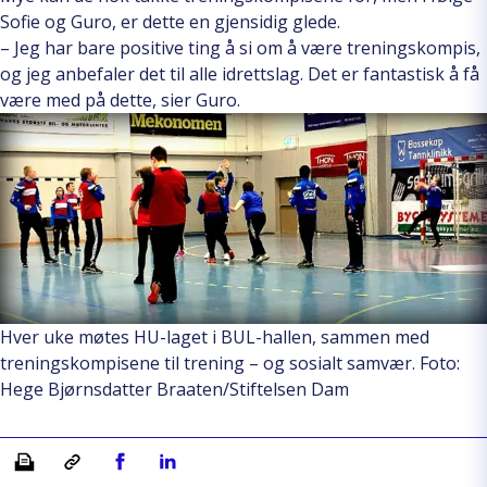
Sofie og Guro, er dette en gjensidig glede.
– Jeg har bare positive ting å si om å være treningskompis,
og jeg anbefaler det til alle idrettslag. Det er fantastisk å få
være med på dette, sier Guro.
Hver uke møtes HU-laget i BUL-hallen, sammen med
treningskompisene til trening – og sosialt samvær. Foto:
Hege Bjørnsdatter Braaten/Stiftelsen Dam
Skriv ut
Kopiera länk
Del på Facebook
Del på Linkedin