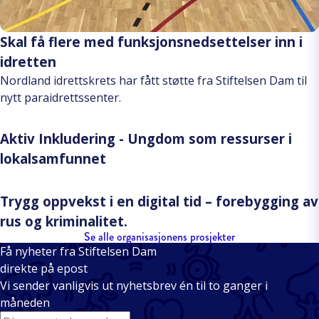
Skal få flere med funksjonsnedsettelser inn i
idretten
Nordland idrettskrets har fått støtte fra Stiftelsen Dam til
nytt paraidrettssenter.
Aktiv Inkludering - Ungdom som ressurser i
lokalsamfunnet
Trygg oppvekst i en digital tid – forebygging av
rus og kriminalitet.
Se alle organisasjonens prosjekter
Få nyheter fra Stiftelsen Dam
direkte på epost
Vi sender vanligvis ut nyhetsbrev én til to ganger i
måneden
E-mail