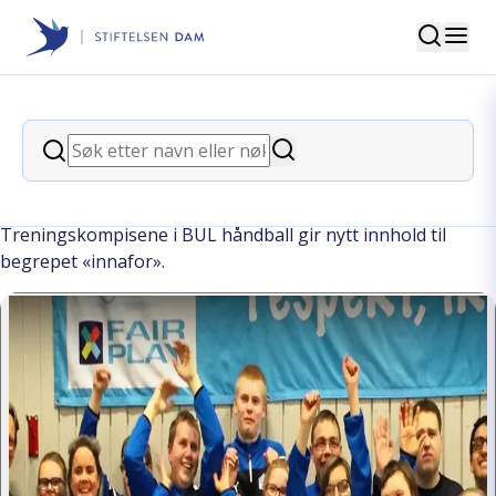
Søk
Stiftelsen Dam
back
Søk
– Et smil fra denne gjengen gjør
Søk
dagen fantastisk
Treningskompisene i BUL håndball gir nytt innhold til
begrepet «innafor».