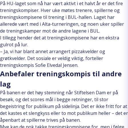
På HU-laget som nå har vært aktivt i et halvt år er det fire
treningskompiser. Hver uke møtes trenere, spillerne og
treningskompisene til trening i BUL-hallen. Laget har
allerede vært med i Alta-turneringen, og noen uker spiller
de treningskamper mot de andre lagene i BUL.
I tillegg hender det at treningskompisene har en ekstra
gulrot på lur.
– Ja, vi har blant annet arrangert pizzakvelder og
grøtkvelder. Det sosiale er veldig viktig, forteller
treningskompis Sofie Elvedal Jensen.
Anbefaler treningskompis til andre
lag
På banen er det høy stemning når Stiftelsen Dam er på
besøk, og det scores mål i begge retninger, til stor
begeistring for publikum på sidelinja. Det er ikke fritt for at
det kastes et slengkyss eller to mot publikum heller – det er
åpenbart at spillerne trives på banen.
Mye kan de nok takke treningskompisene for, men i følge