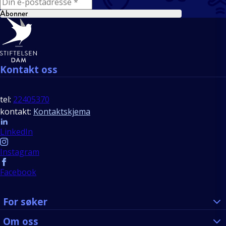
Abonner
Bunntekst
Kontakt oss
tel:
22405370
kontakt:
Kontaktskjema
Follow us
LinkedIn
Instagram
Facebook
For søker
Om oss