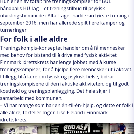
Hun er én av totalt fire treningskompiser for BUL
håndballs HU-lag – et treningstilbud til psykisk
utviklingshemmede i Alta. Laget hadde sin første trening i
september 2016, men har allerede spilt flere kamper og
turneringer.
For folk i alle aldre
Treningskompis-konseptet handler om å få mennesker
med behov for bistand til å drive med fysisk aktivitet.
Finnmark idrettskrets har lenge jobbet med å kurse
treningskompiser, for å hjelpe flere mennesker ut i aktivet.
I tillegg til å lære om fysisk og psykisk helse, bidrar
treningskompisene til den faktiske aktiviteten, og til godt
kosthold og treningsplanlegging. Det hele skjer i
samarbeid med kommunen.
– Vi har mange som har en én-til-én-hjelp, og dette er folk i
alle aldre, forteller Inger-Lise Eieland i Finnmark
idrettskrets.