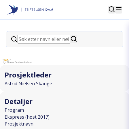
Søk
Stiftelsen Dam
back
Søk
Snakke om det
Søk
I SAMARBEID MED
Prosjektleder
Astrid Nielsen Skauge
Detaljer
Program
Ekspress (høst 2017)
Prosjektnavn