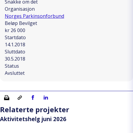
Snakke om det
Organisasjon
Norges Parkinsonforbund
Beløp Bevilget
kr 26 000
Startdato
14.1.2018
Sluttdato
30.5.2018
Status
Avsluttet
Skriv ut
Kopiera länk
Del på Facebook
Del på Linkedin
Relaterte projekter
Aktivitetshelg juni 2026