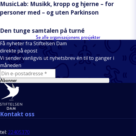
MusicLab: Musikk, kropp og hjerne – for
personer med – og uten Parkinson
Den tunge samtalen på turné
Se alle organisasjonens prosjekter
Få nyheter fra Stiftelsen Dam
direkte på epost
Vi sender vanligvis ut nyhetsbrev én til to ganger i
måneden
E-mail
Abonner
Bunntekst
Kontakt oss
tel:
22405370